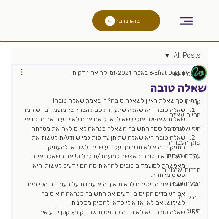
בואו נדבר
All Posts
Efrat Dagan
6 באפר׳ 2021
זמן קריאה 1 דקות
All Posts
שאלה טובה
גיוס
מה הופך שאלת ראיון לשאלה טובה? זו באמת שאלה טובה! 
קריירה
שאלה טובה היא שאלה שתעזור לכם להבחין בין מועמדים. יש המון 
החיים עצמם
שאלות שאפשר אולי לשאול, אבל אם אתם לא יודעים את מי כדאי 
חיפוש עבודה
לגייס על סמך התשובה השאלה כנראה לא מילאה את מטרתה
שאלה טובה היא שאלה שתיתן עדיפות למי שיודע/ת לעשות את 
שוק העבודה
התפקיד. היא לא תסתמך על ידע שניתן לשנן או להעתיק.
עבודה בעתיד
שאלת ראיון טובה תאפשר למועמד/ת לבלוט! אם השאלה אינה 
מאפשרת למועמדים טובים להראות מה הם יודעים לעשות, היא 
תרבות ארגונית
פשוט מיותרת.
הצעת עבודה
שאלה אותה ניסיתם לראות איך היא עובדת על העובדים הקיימים. 
אם העובדים הקיימים יודעים את התשובה כנראה היא טובה 
ניהול זמן
לשימוש. אם לא, אז אולי כדאי להסיק מסקנות
מיתוג
שאלה טובה היא לא חידה קריפטית שרק קומץ קטן יודע איך 