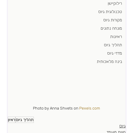
רילוקיישן
טכנולוגית גיוס
מקורות גיוס
מונחה נתונים
ראיונות
תהליך גיוס
מדדי גיוס
בינה מלאכותית
Photo by Anna Shvets on 
Pexels.com
תהליך גיוס
ראיון
גיוס
חווית מועמד