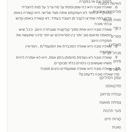
לפתור וגם אז במקרה…
האישה הטובה
שאלה טובה היא כזו שמבוססת על מה צריך על מנת להצליח 
פוליטיקה ארגונית
בתפקיד: כלומר לא העתקתם אותה מצד שלישי, היא קשורה באופן 
הדוק למה שתרצו לקבל מן העובד בעתיד, לא קשורה באופן קלוש 
חווית מועמד
ובלתי מוכח
כללי
שאלה טובה היא אחת מתוך קולקציה שנבחרה היטב. ככל שיש 
התאמה ותיאום טוב יותר בין המראיינים יש יותר סיכוי שתעשה את 
ספרים
תפקידה היטב
סורסינג
שאלה טובה היא שאלה המכבדת את המועמד/ת , המראיין 
והחברה.
מנהל מגייס
שאלה טובה לא נשלפת מהמותן בזמן אמת, היא לא אמורה להיות 
מיתון
משהו שעושים בו ניסויים בלתי מבוקרים. 
שאלה טובה היא שאלה שמועמדים נהנים ממנה!  
לימודים
מהי שאלה טובה לדעתכם? 
עמק הסיליקון
פודקאסט
עבודה מרחוק
צמיחה מואצת
פער תרבות
קורות חיים
שונות