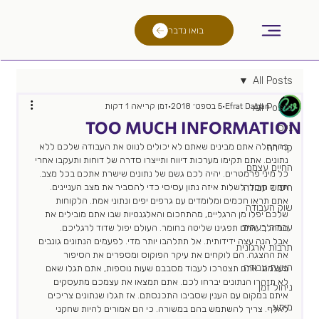
בואו נדבר
All Posts
Efrat Dagan
5 בספט׳ 2018
זמן קריאה 1 דקות
All Posts
TOO MUCH INFORMATION
גיוס
בהתחלה אתם מבינים שאתם לא יכולים לנווט את העבודה שלכם ללא 
קריירה
נתונים. אתם תקימו מערכות דיווח ותייצרו סדרה של דוחות ותעקבו אחרי 
החיים עצמם
כל מיני פרמטרים. יהיה לכם גשם של נתונים שישרת אתכם בכל מצב. 
חיפוש עבודה
תמיד תוכלו לשלות איזה נתון עסיסי כדי להסביר את מצב העניינים. 
אתם תראו חכמים ומלומדים עם גרפים יפים ונתוני אמת. הלקוחות 
שוק העבודה
שלכם יפלו מן הרגליים, מהתחכום והאלגנטיות שבו אתם מובילים את 
עבודה בעתיד
המהלך. אתם תפגינו שליטה בחומר. העולם יפול שדוד לרגליכם.
אבל הנה עצה ידידותית. אל תתלהבו יותר מדי. לפעמים הנתונים גונבים 
תרבות ארגונית
את ההצגה. הם לוקחים את עיקר הפוקוס ומספרים את הסיפור 
הצעת עבודה
בעצמם. אתם תצטרכו לעבוד מסבבם שעות נוספות, אתם תגלו שאם 
לא תזהרו הנתונים יברחו לכם. אתם תמצאו את עצמכם מתעסקים 
ניהול זמן
איתם במקום עם הענין שסביבו התכנסתם. אז תגלו שנתונים צריכים 
מיתוג
לאלף. צריך להשתמש בהם במשורה. כי הם אמורים להיות שחקני 