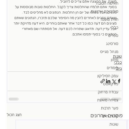
משנה. את ההצגה אתם צריכים להוביל.
האישה הטובה
בסוף: אתם תלמדו שהחלטות צריך לקבל. החלטות טובות מבוססות על 
פוליטיקה ארגונית
נתונים, אבל בסופו של יום הן החלטות. הנתונים לא מחליטים לבד. 
שאתם עוזרים לאחרים להבין מה הסיפור שלכם תזכרו, הנתונים שאתם 
חווית מועמד
מציגים הם דעה כמו כל דבר אחר שאתם בוחרים. היא דעה מדויקת יותר 
כללי
אבל עדיין דעה. תדאגו שתהיה לכם דעה. אל תסתתרו שם מאחורי 
הנתונים כי בסוף יתפסו אתכם.
ספרים
סורסינג
מנהל מגייס
שונות
מיתון
כללי
לימודים
גיוס
עמק הסיליקון
פודקאסט
עבודה מרחוק
צמיחה מואצת
פער תרבות
פוסטים אחרונים
הצג הכול
קורות חיים
שונות