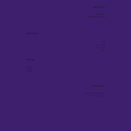
שומרים על קשר
055-5001909
Efrat@workaround.blog
לינקים שימושיים
בלוג
ספר
הצהרת נגישות
מדיניות פרטיות
תקנון אתר
עקבו אחרינו
Facebook
Youtube
Linkedin
הישארו מעודכנים
תוכן מקצועי על גיוס ובינה מלאכותית -
פעם בשבועיים, ישירות למייל