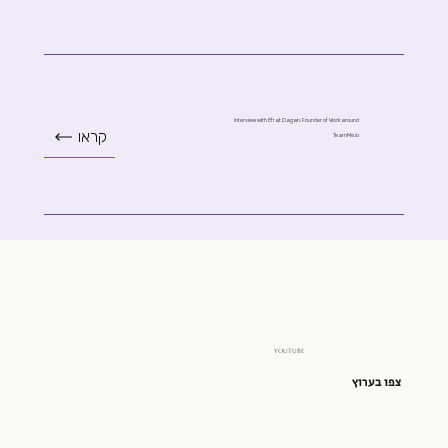
Interview with Efrat Dagan, Founder of Workaround
קראו
TeamMe.io
YOUTUBE
צפו בערוץ