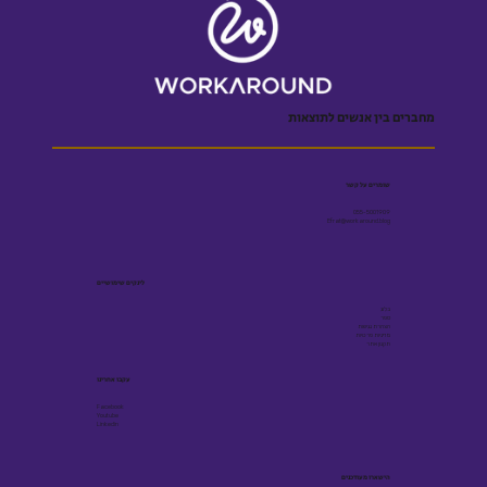
מחברים בין אנשים לתוצאות
שומרים על קשר
055-5001909
Efrat@workaround.blog
לינקים שימושיים
בלוג
ספר
הצהרת נגישות
מדיניות פרטיות
תקנון אתר
עקבו אחרינו
Facebook
Youtube
Linkedin
הישארו מעודכנים