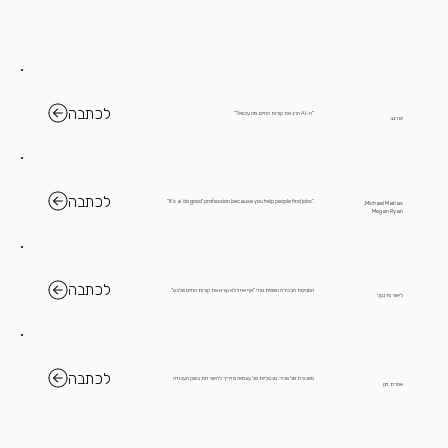
לכתבה
"ה-AI הרג את קורות החיים. מה עכשיו?"
ים רגב
לכתבה
.“It's a ‘do good’ profession because you help people find jobs”
Michael Matias,
Megan Ryan
לכתבה
המגייסת הבכירה חושפת סוד: "אף אחד לא קורא את קורות החיים שלכם"
ליאור פרנקל
לכתבה
משכורת של שכיר, מנטליות של עצמאי: מדריך להישרדות בשוק העבודה
אפרת דגן