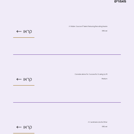
מאמרים
A Hidden Source of Talent: Reducing Recruiting Waste
קראו
ERE.net
10 Considerations for Successful Scaling Up
קראו
Medium
A Candidate Like No Other
קראו
ERE.net