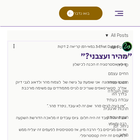
בואו נדבר
All Posts
Efrat Dagan
3 במאי
זמן קריאה 2 דקות
All Posts
"מהיר ועצבני?"
גיוס
זו לא אסטרטגיה זו הכנה לכישלון 
קריירה
החיים עצמם
חיפוש עבודה
בשנה האחרונה  אני שומעת על גישה של  לצמוח מהר ולדאוג לגבי דיוק 
אח״כ. סטארטאפים שצריכים לגייס מתמודדים עם משימה מורכבת 
שוק העבודה
בדרך הזו
עבודה בעתיד
“אין בעיה לגייס מהר  ואם זה לא עובד, ניפרד מהר.”
תרבות ארגונית
הצעת עבודה
אם זה היה עובד זה היה חלום. גיוס עובדים זו מלאכה הדורשת השקעה 
רבה ומאמץ. 
ניהול זמן
אז אם מגייסים בלי הרבה מיון, אז סטטיסטית לפעמים זה יצליח ממש 
מיתוג
ולפעמים זה יהיה קטסטרופלי.