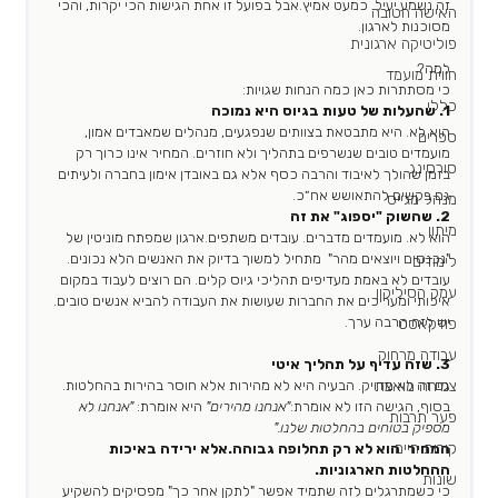
זה נשמע יעיל. כמעט אמיץ.אבל בפועל זו אחת הגישות הכי יקרות, והכי 
האישה הטובה
מסוכנות לארגון.
פוליטיקה ארגונית
למה?
חווית מועמד
כי מסתתרות כאן כמה הנחות שגויות:
כללי
1. שהעלות של טעות בגיוס היא נמוכה
היא לא. היא מתבטאת בצוותים שנפגעים, מנהלים שמאבדים אמון, 
ספרים
מועמדים טובים שנשרפים בתהליך ולא חוזרים. המחיר אינו כרוך רק 
סורסינג
בזמן שהולך לאיבוד והרבה כסף אלא גם באובדן אימון בחברה ולעיתים 
גם בקשים להתאושש אח״כ.
מנהל מגייס
2. שהשוק "יספוג" את זה
מיתון
הוא לא. מועמדים מדברים. עובדים משתפים.ארגון שמפתח מוניטין של 
"נכנסים ויוצאים מהר"  מתחיל למשוך בדיוק את האנשים הלא נכונים. 
לימודים
עובדים לא באמת מעדיפים תהליכי גיוס קלים. הם רוצים לעבוד במקום 
עמק הסיליקון
איכותי ומעריכים את החברות שעושות את העבודה להביא אנשים טובים. 
יש לזה הרבה ערך. 
פודקאסט
עבודה מרחוק
3. שזה עדיף על תהליך איטי
צמיחה מואצת
גם זה לא מדויק. הבעיה היא לא מהירות אלא חוסר בהירות בהחלטות.
בסוף, הגישה הזו לא אומרת:
"אנחנו מהירים" 
היא אומרת: 
"אנחנו לא 
פער תרבות
מספיק בטוחים בהחלטות שלנו."
קורות חיים
המחיר  הוא לא רק תחלופה גבוהה.אלא ירידה באיכות 
ההחלטות הארגוניות.
שונות
כי כשמתרגלים לזה שתמיד אפשר "לתקן אחר כך" מפסיקים להשקיע 