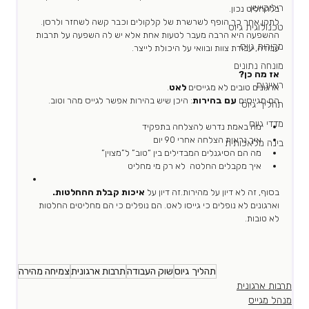
רילוקיישן
בלהחליט נכון. 
לתקן אחר כך הופף לשרשרת של קלקולים וכבר קשה לשחזר ולרסן. 
טכנולוגית גיוס
ההשפעה היא הרבה מעבר לטעות אחת אלא יש לה השפעה על תרבות 
מקורות גיוס
עבודה, עבודת צוות ובוואי על היכולת לייצר.
מונחה נתונים
אז מה כן?
ראיונות
ארגונים טובים לא מגייסים
 לאט
. 
הם מגייסים 
עם בהירות
: היכן שיש בהירות אפשר לגייס מהר וטוב.
תהליך גיוס
מדדי גיוס
מה באמת נדרש להצלחה בתפקיד
איך נראית הצלחה אחרי 90 יום
בינה מלאכותית
מה הם הסיגנלים המבדילים בין “טוב” ל”מצוין”
איך מקבלים החלטה  לא רק מי מחליט
בסוף, זה לא דיון על מהירות.זה דיון על 
איכות קבלת ההחלטות.
וארגונים לא נופלים כי גייסו לאט. הם נופלים כי הם מחליטים החלטות 
לא טובות.
תהליך גיוס
שוק העבודה
תרבות ארגונית
צמיחה מהירה
תרבות ארגונית
מנהל מגייס