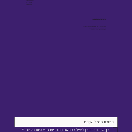
Youtube
Linkedin
הישארו מעודכנים
תוכן מקצועי על גיוס ובינה מלאכותית -
פעם בשבועיים, ישירות למייל
כן, שלחו לי תוכן למייל בהתאם למדיניות הפרטיות באתר 
*