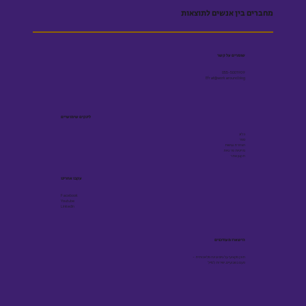
מחברים בין אנשים לתוצאות
שומרים על קשר
055-5001909
Efrat@workaround.blog
לינקים שימושיים
בלוג
ספר
הצהרת נגישות
מדיניות פרטיות
תקנון אתר
עקבו אחרינו
Facebook
Youtube
Linkedin
הישארו מעודכנים
תוכן מקצועי על גיוס ובינה מלאכותית -
פעם בשבועיים, ישירות למייל