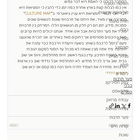
הסתבר לכולנו כי האמת היא דבר גמיש.
האישה הטובה
אין כמו לבלות קצת בארץ אחרת כמה זמן כדי להבין כי המציאות היא 
פוליטיקה ארגונית
דבר יחסי לגמרי. המציאות היא עניין גיאוגרפי. ב"
CULTURE MAP
" 
מסבירה ארין מאיר, את היחס של תרבויות שונות לנושאים שונים. 
חווית מועמד
סמכות, מידע, זמן הם רק חלק מן הנושאים הללו. המרחק בין תרבויות 
כללי
מוליד את פער התרבויות אבל אינו אחיד. אנחנו יכולים להיות קרובים 
מאד בהיבטים מסויימים אך רחוקים מאד באחרים. אני זוכרת שהגענו 
ספרים
פעם "בזמן" לרכבת בשוויץ. בשעה היעודה הרכבת כבר עזבה את 
סורסינג
התחנה. מיד אתה מבין שאתה לא מכויל עד הסוף למקום הנוכחי.
חזרה למזרח התיכון, עדין בגוף ראשון. זויות מתחלפות, והופ אני שוב 
מנהל מגייס
בבית. שוב צריך לכייל מחדש. לא התחלפתי אבל נדדתי שוב בין ארצות 
מיתון
ותרבויות. מחזירה את הצמיד חזרה והופ הנה כמו קסם אני כאן שוב.
הקבוע היחידי 
לימודים
פער תרבות
עמק הסיליקון
כללי
פודקאסט
ספרים
עבודה מרחוק
צמיחה מואצת
פער תרבות
קורות חיים
שונות