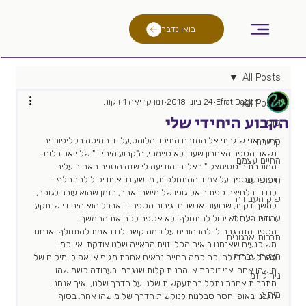
בואו נדבר
All Posts
Efrat Dagan
24 ביוני 2018
זמן קריאה 1 דקות
All Posts
הקבוע היחידי שלי
גיוס
בעוד אני שוגרתי אל המזרח התיכון הלוהט,על יד המיטה בקליפורניה 
קריירה
נשאר הספר האחרון שעוד לא סיימתי, ה"קבוע היחידי" של יואב בלום. 
החיים עצמם
המוכרת ב"סטימצקי" באלנבי הודיעה לי שזה הספר האהוב עליה. 
חיפוש עבודה
הספר מספר על צמיד ההתחלפות, מי שעונד אותו יכול להתחלף -
לנדוד בלחיצת כפתור אל גופו של מישהו אחר, בזמן שהוא עובר לגופך, 
שוק העבודה
למשך דקות, שבועות או שנים. גיבור הספר דן ארבל הוא היחידי שנתקע 
עבודה בעתיד
בגופו שלו, לא יכול להתחלף. לא אספר לכם את ההמשך..
הספר הזה גרם לי להרהורים על כמה קשה לנו באמת להתחלף. אנחנו 
תרבות ארגונית
משוכנעים שאנחנו רואים הכל וזוית הראייה שלנו צודקת. אין כמו 
הצעת עבודה
להחליף כדי להיוכח כמה החיים נראים אחרת מגוף או אפילו מיקום של 
מישהו אחר. אני זוכרת אי הבנות קלות שנגרמו בעבודה כשמישהו 
ניהול זמן
מתרבות אחרת נתקל בהתעקשות שלנו על הדרך שלנו, ואיך אנחנו 
מיתוג
הגבנו באופן חסר סבלנות לנוקשות הדרך של מישהו אחר. בסוף 