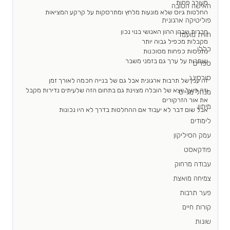
מעורב פחות 
האישה הטובה
החלטות גיוס שלא מונעות מלחץ ומתרסקות על קרקע המציאות 
פוליטיקה ארגונית
חברות שבהן ההון האנושי בנוי נכון 
חווית מועמד
מקבלות מכפיל גבוה יותר 
כללי
נתפסות כפחות מסוכנות
שומרות על ערך גם בזמני משבר
ספרים
סורסינג
זה ענין של תרבות ארגונית אבל גם של בנייה חכמה לאורך זמן 
וזה פועל יוצא של הובלה מצוינת גם בתחום הזה שלעיתים נדירות מקבל 
מנהל מגייס
את אור הזרקורים 
מיתון
אבל שום דבר לא יעבוד אם ההחלטות בדרך לא היו נכונות 
לימודים
עמק הסיליקון
פודקאסט
עבודה מרחוק
צמיחה מואצת
פער תרבות
קורות חיים
שונות