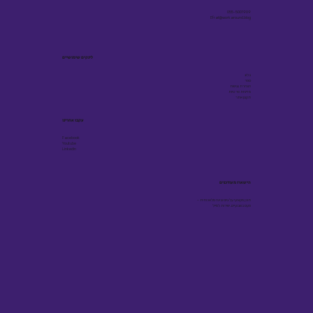
055-5001909
Efrat@workaround.blog
לינקים שימושיים
בלוג
ספר
הצהרת נגישות
מדיניות פרטיות
תקנון אתר
עקבו אחרינו
Facebook
Youtube
Linkedin
הישארו מעודכנים
תוכן מקצועי על גיוס ובינה מלאכותית -
פעם בשבועיים, ישירות למייל