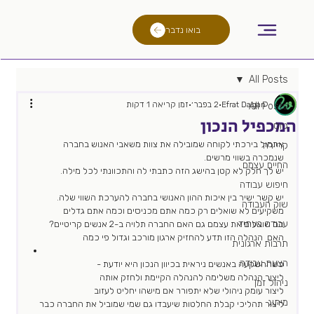
בואו נדבר
All Posts
Efrat Dagan
2 בפבר׳
זמן קריאה 1 דקות
All Posts
המכפיל הנכון
גיוס
אתמול בירכתי לקוחה שמובילה את צוות משאבי האנוש בחברה 
קריירה
שנמכרה בשווי מרשים. 
החיים עצמם
יש לך חלק לא קטן בהישג הזה כתבתי לה והתכוונתי לכל מילה. 
חיפוש עבודה
יש קשר ישיר בין איכות ההון האנושי בחברה להערכת השווי שלה. 
שוק העבודה
משקיעים לא שואלים רק כמה אתם מכניסים וכמה אתם גדלים
עבודה בעתיד
הם שואלים את עצמם גם האם החברה תלויה ב-2 אנשים קריטיים?
האם  הנהלה הזו תדע להחזיק ארגון מורכב וגדול פי כמה 
תרבות ארגונית
הצעת עבודה
כשההשקעה באנשים ניראית בכיוון הנכון היא יודעת -
ליצור הנהלה משלימה להנהלה הקיימת ולחזק אותה
ניהול זמן
ליצור עומק ניהולי שלא יתפורר אם מישהו יחליט לעזוב 
מיתוג
ליצור תהליכי קבלת החלטות שיעבדו גם שמי שמוביל את החברה כבר 