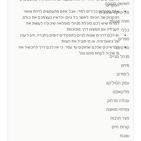
האישה הטובה
המקרים.
אתם מנהלים בכירים למדי, אבל אתם מתעקשים להיות צוואר 
פוליטיקה ארגונית
הבקבוק של הגיוס, לאשר כל גיוס, ולראיין בעצמכם את כולם, 
חווית מועמד
למרות שיש לכם סוללת מנהלי מופלאה שיכולה לעשות את 
העבודה אם תמצאו דרך מוסכמת.
כללי
יש לכם דרכים שונות לגייס לתפקידים דומים בחברה, והכל ענין 
ספרים
של גיאוגרפיה, או מי מוביל את הצוות.
המראיינים שלכם שחוקים עד עפר. כי אין לכם דרך להכשיר את 
סורסינג
מי שיכול לקחת מהם נטל.
מנהל מגייס
מיתון
לימודים
עמק הסיליקון
פודקאסט
עבודה מרחוק
צמיחה מואצת
פער תרבות
קורות חיים
שונות