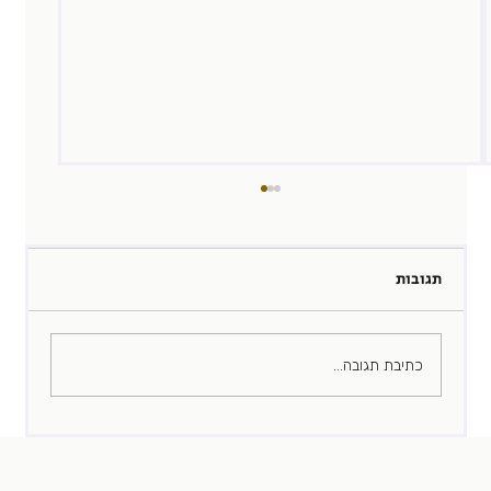
תגובות
ד״ר לגיוס
כתיבת תגובה...