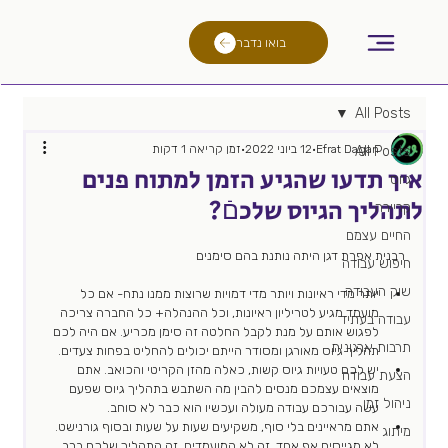
בואו נדבר
All Posts
Efrat Dagan
12 ביוני 2022
זמן קריאה 1 דקות
All Posts
איך תדעו שהגיע הזמן למתוח פנים
גיוס
לתהליך הגיוס שלכםֿ?
קריירה
החיים עצמם
רבנית אפרת דגן היתה נותנת בהם סימנים 
חיפוש עבודה
שוק העבודה
יותר מדי ראיונות ויותר מדי דמויות שרוצות ממנו נתח- אם כל 
מועמד מגיע לטריליון ראיונות, וכל ההנהלה+ כל החברה צריכה 
עבודה בעתיד
לפגוש אותם על מנת לקבל החלטה זה סימן מכריע. אם היה לכם 
תרבות ארגונית
תהליך גיוס מאורגן ומסודר הייתם יכולים להחליט בפחות צעדים.
יש לכם טעויות גיוס קשות, כאלה מהזן הקריטי והכואב. אתם 
הצעת עבודה
מוצאים עצמכם מנסים להבין מה השתבש בתהליך גיוס שפעם 
ניהול זמן
עשה עבורכם עבודה מעולה ועכשיו הוא כבר לא סוחב.
אתם מראיינים בלי סוף, משקיעים שעות על שעות ובסוף גורנישט. 
מיתוג
לא מגייסים אף אחד. זה לא המועמדים, זה התהליך שלכם ברב 