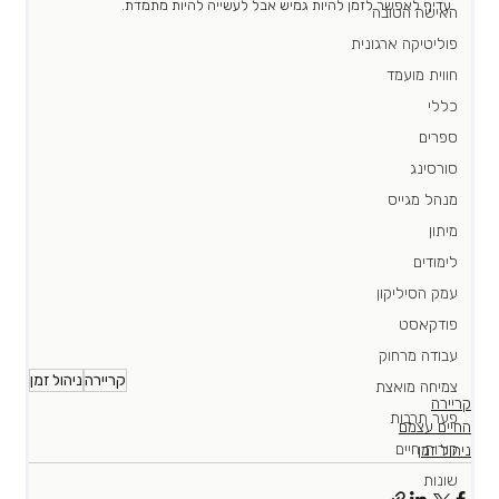
עדיף לאפשר לזמן להיות גמיש אבל לעשייה להיות מתמדת.
האישה הטובה
פוליטיקה ארגונית
חווית מועמד
כללי
ספרים
סורסינג
מנהל מגייס
מיתון
לימודים
עמק הסיליקון
פודקאסט
עבודה מרחוק
קריירה
ניהול זמן
צמיחה מואצת
קריירה
פער תרבות
החיים עצמם
קורות חיים
ניהול זמן
שונות