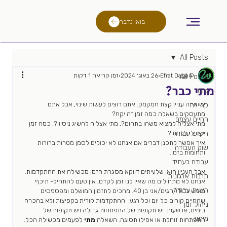
בואו נדבר
All Posts
Efrat Dagan
26 באוג׳ 2024
זמן קריאה 1 דקות
All Posts
מתי כבר?
גיוס
יש איזה עניין קצת חמקמק. אתם רוצים לעשות שינוי, אבל אתם 
קריירה
מתעסקים בשאלה כמה זמן זה יקח?
החיים עצמם
מתי אצליח למצוא משהו בתחום?, מתי אצליח להשיג ניסיון?, כמה זמן 
חיפוש עבודה
יקח לי ללמוד?
איך אפשר לתכנן דברים אם אנחנו לא יכולים לסמן מטרות ברורות 
שוק העבודה
ותחומות בזמן.
עבודה בעתיד
אבל העניין הוא, שלעיתים דווקא מסגרת הזמן מכשילה את ההתקדמות. 
תרבות ארגונית
אנחנו לא מתחילים מה שאין לנו זמן לקדם, אין טעם להתחיל- תיכף 
הצעת עבודה
חופש גדול /חגים/אני בן 40. מחכים לתזמון המושלם ומפספסים 
שהחיים קורים כל יום וכל רגע.  ההתקדמות קורית בקפיצות ולא בהכרח 
ניהול זמן
בימים, או שעות. יש תקופות של התפתחות גדולה ויש תקופות של 
מיתוג
התפתחות זוחלת או אפילו תסוגה. השאלה 
מתי
 לפעמים מכשילה הכל. 