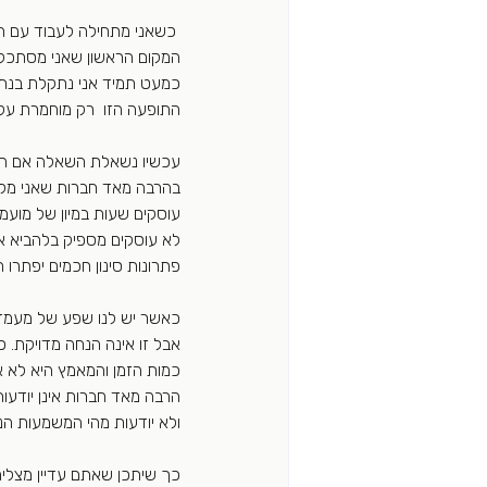
 כשאני מתחילה לעבוד עם חברה על מנת לשפר את תהליכי קבלת ההחלטות 
המקום הראשון שאני מסתכלת
כמעט תמיד אני נתקלת בנת
התופעה הזו  רק מוחמרת על י
עכשיו נשאלת השאלה אם הבעי
בהרבה מאד חברות שאני מלוו
עוסקים שעות במיון של מועמ
לא עוסקים מספיק בלהביא את
פתרונות סינון חכמים יפתרו ח
כאשר יש לנו שפע של מעמדי
אבל זו אינה הנחה מדויקת. כ
כמות הזמן והמאמץ היא לא אי
הרבה מאד חברות אינן יודעו
ולא יודעות מהי המשמעות הנג
כך שיתכן שאתם עדיין מצליח