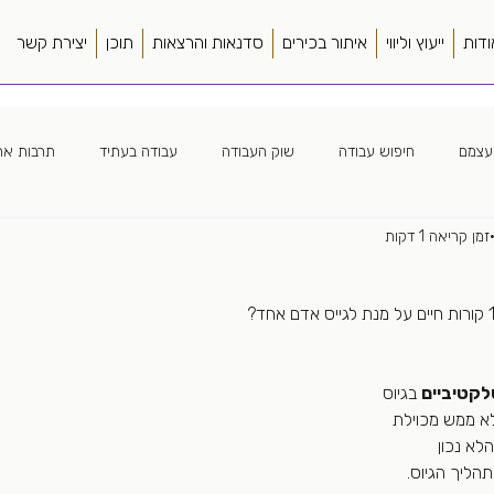
ודות
ייעוץ וליווי
איתור בכירים
סדנאות והרצאות
תוכן
יצירת קשר
עצמם
חיפוש עבודה
שוק העבודה
עבודה בעתיד
תרבות ארג
זמן קריאה 1 דקות
ה ארגונית
חווית מועמד
כללי
ספרים
סורסינג
מנהל
ה מרחוק
צמיחה מואצת
פער תרבות
קורות חיים
שונות
קטיביים
 בגיוס 
א ממש מכוילת
לא נכון
הליך הגיוס.