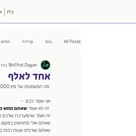
בית
א
All Posts
גיוס
קריירה
החיים 
Efrat Dagan
18 בינו׳
מיתוג
האישה הטובה
פוליטיק
אחד לאלף
 מה המשמעות של מיון 1000 קורות חיים על מנת לגייס אדם אחד? 
עמק הסיליקון
פודקאסט
עבוד
אני אומר לכם  -
 זה לא אומר 
שאתם ממש סל
מקורות גיוס
מונחה נתונים
זה אומר שהמערכת שלכם ל
שאתם אולי מחפשים במקום ה
שאתם שורפים שעות רבות בת