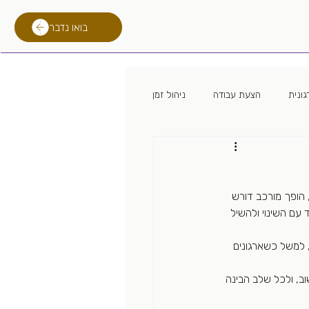
בואו נדבר
ונית
הצעת עבודה
ניהול זמן
 מגייס
מיתון
לימודים
 הופך מורכב דורש 
רילוקיישן
טכנולוגית גיוס
 עם השינוי ולהשיל 
 למשל כשארגונים 
, ולכל שלב הבינה 