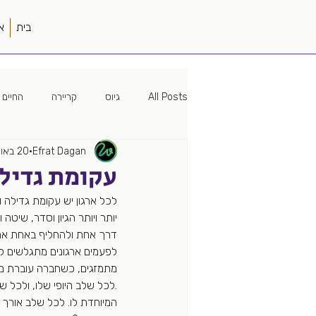
בית
א
All Posts
גיוס
קריירה
החיים 
Efrat Dagan
20 באוק׳ 2020
מיתוג
האישה הטובה
פוליטיק
עקומת גדיל
לכל ארגון יש עקומת גדילה 
עמק הסיליקון
פודקאסט
עבוד
יותר ויותר הגיון וסדר, שיט
דרך אחת ולהחליף באחת אחר
לפעמים ארגונים מתגלשים לא
מקורות גיוס
מונחה נתונים
מתמזגים, כשחברה עוברת משב
.לכל שלב היופי שלו, ולכל
המיוחדת לו. לכל שלב אורך 