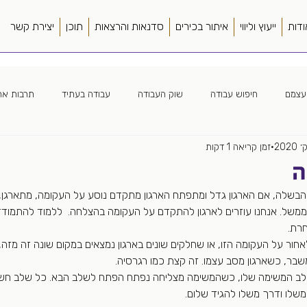
ודות
ייעוץ וליווי
איתור בכירים
סדנאות והרצאות
תוכן
יצירת קשר
עצמם
חיפוש עבודה
שוק העבודה
עבודה בעתיד
תרבות ארג
זמן קריאה 1 דקות
ה ארגונית
חווית מועמד
כללי
ספרים
סורסינג
מנהל
ה
והבשלה, אם הארגון גדל ומתפתח הארגון מתקדם נוסע על העקומה, מתארגן,
ה מרחוק
צמיחה מואצת
פער תרבות
קורות חיים
שונות
ה וממשל. אנחנו עוזרים לארגון להתקדם על העקומה בהצלחה.  ללמוד להתמודד
ת.  
חור על העקומה הזו, או שחלקים שונים בארגון נמצאים במקום שונה זה מזה,
ר, כשארגון מסב עצמו. זה קצת כמו רגרסיה.  
 שלב המשימה שלו, כשהמשימה מצליחה נפתח הפתח לשלב הבא. כל שלב חשוב
משלו ודרך משלו להגיד שלום.  