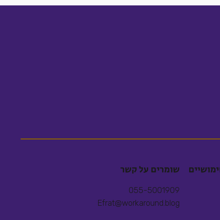
ימושיים
שומרים על קשר
055-5001909
Efrat@workaround.blog