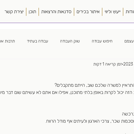
ודות
ייעוץ וליווי
איתור בכירים
סדנאות והרצאות
תוכן
יצירת קשר
עצמם
חיפוש עבודה
שוק העבודה
עבודה בעתיד
תרבות ארג
זמן קריאה 1 דקות
ה ארגונית
חווית מועמד
כללי
ספרים
סורסינג
מנהל
ה מרחוק
צמיחה מואצת
פער תרבות
קורות חיים
שונות
הזה יכול לקרות באופן בלתי מתוכנן, אפילו אם אתם לא עשיתם שום דבר מיוח
רכשה 
כמות שכר, צרכי הארגון ולעיתים אף מודל הרווח. 