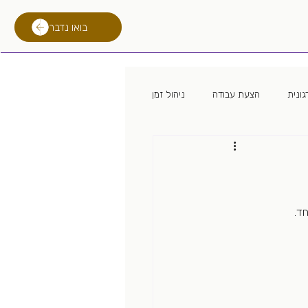
בואו נדבר
ונית
הצעת עבודה
ניהול זמן
 מגייס
מיתון
לימודים
רילוקיישן
טכנולוגית גיוס
ד.