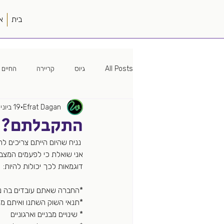
בית
א
All Posts
גיוס
קריירה
החיים 
Efrat Dagan
19 ביוני 2023
מיתוג
האישה הטובה
פוליטיק
התקבלתם?
 נניח שהיום הייתם צריכים להתראיין למשרה שלכם שוב, הייתם מתקבלים?
עמק הסיליקון
פודקאסט
עבוד
אני שואלת כי לפעמים המצב 
דוגמאות לכך יכולות להיות: 
מקורות גיוס
מונחה נתונים
*החברה שאתם עובדים בה נ
*תנאי השוק השתנו ואיתם מוס
* שינויים מבניים וארגוניים 