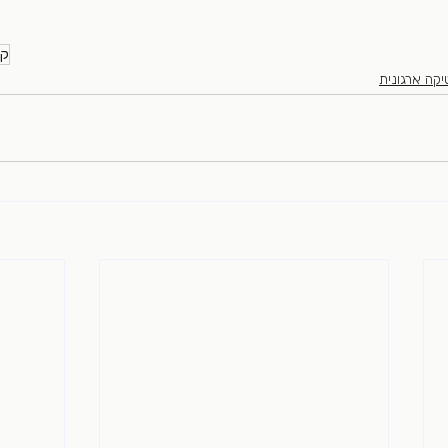
קר
יקה ארגונית