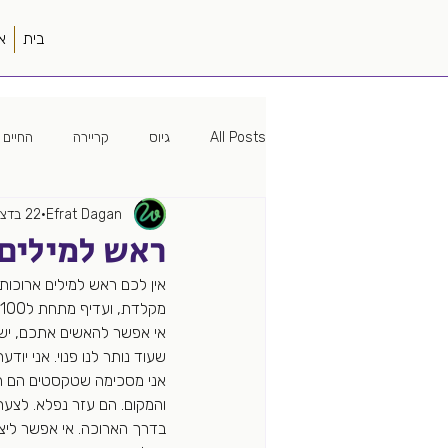
בית
א
All Posts
גיוס
קריירה
החיים 
Efrat Dagan
22 בדצמ׳ 2018
מיתוג
האישה הטובה
פוליטיק
ראש למילים 
אין לכם ראש למילים ארוכות
עמק הסיליקון
פודקאסט
עבוד
אי אפשר להאשים אתכם, יש כ
שעוד נותר לנו פנוי. אני יו
מקורות גיוס
מונחה נתונים
אני מסכימה שטקסטים הם הדב
והמקום. הם עזר נפלא. לצערי
בדרך הארוכה. אי אפשר ליצור