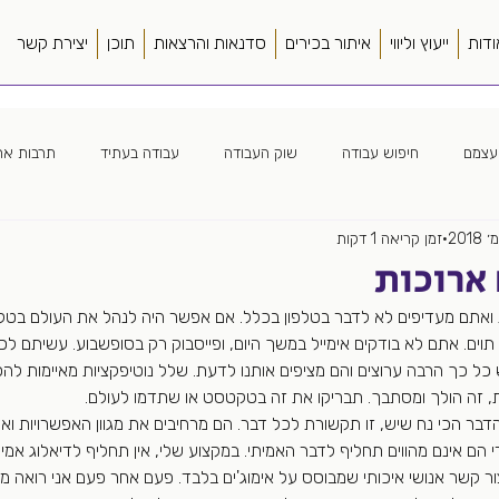
ודות
ייעוץ וליווי
איתור בכירים
סדנאות והרצאות
תוכן
יצירת קשר
עצמם
חיפוש עבודה
שוק העבודה
עבודה בעתיד
תרבות ארג
זמן קריאה 1 דקות
ה ארגונית
חווית מועמד
כללי
ספרים
סורסינג
מנהל
ארוכות
 ואתם מעדיפים לא לדבר בטלפון בכלל. אם אפשר היה לנהל את העולם בטקס
ה מרחוק
צמיחה מואצת
פער תרבות
קורות חיים
שונות
מקלדת, ועדיף מתחת ל100 תוים. אתם לא בודקים אימייל במשך היום, ופייסבוק רק בסופשבוע. עשי
ל כך הרבה ערוצים והם מציפים אותנו לדעת. שלל נוטיפקציות מאיימות ל
דעת, זה הולך ומסתבך. תבריקו את זה בטקטסט או שתדמו לעולם.
ר הכי נח שיש, זו תקשורת לכל דבר. הם מרחיבים את מגוון האפשרויות ואת 
 הם אינם מהווים תחליף לדבר האמיתי. במקצוע שלי, אין תחליף לדיאלוג אמי
 קשר אנושי איכותי שמבוסס על אימוג'ים בלבד. פעם אחר פעם אני רואה מגי