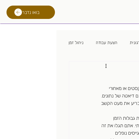
בואו נדבר
ונית
הצעת עבודה
ניהול זמן
 מגייס
מיתון
לימודים
טים או מאחורי 
רילוקיישן
טכנולוגית גיוס
תם לכם דיאטה של נתונים. 
הכריע את מעט הקשב 
גבולות הזמן 
תי. אתם תגלו את זה 
יסים נופלים 