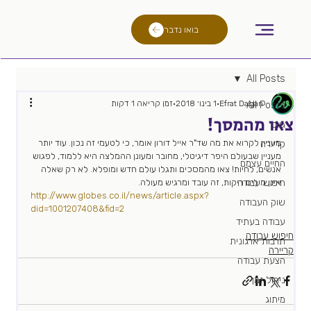
בואו נדבר
All Posts
Efrat Dagan
1 בינו׳ 2018
זמן קריאה 1 דקות
All Posts
צאו מהמסך!
גיוס
מעניין לקרוא את מה שד"ר אייל דורון אומר, כי לטעמי זה נכון. עוד יותר 
קריירה
מעניין שבעולם היפר דיגיטלי, מחובר ומעונן ההמלצה היא ללמוד, לפגוש 
החיים עצמם
אנשים, לחיות! צאו מהמסכים ותגלו עולם חדש ומופלא. לא רק שאלה 
חיפוש עבודה
אינן מילים ריקות, זה עובד ומרגיש מעולה.
http://www.globes.co.il/news/article.aspx?
שוק העבודה
did=1001207408&fid=2
עבודה בעתיד
חיפוש עבודה
תרבות ארגונית
קריירה
הצעת עבודה
ניהול זמן
מיתוג