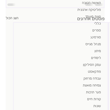
האישה הטובה
פוליטיקה ארגונית
חווית מועמד
פוסטים אחרונים
הצג הכול
כללי
ספרים
סורסינג
מנהל מגייס
מיתון
לימודים
עמק הסיליקון
פודקאסט
עבודה מרחוק
צמיחה מואצת
פער תרבות
קורות חיים
שונות