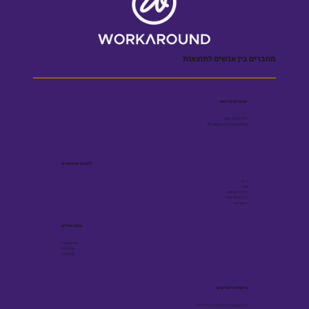
מחברים בין אנשים לתוצאות
שומרים על קשר
055-5001909
Efrat@workaround.blog
לינקים שימושיים
בלוג
ספר
הצהרת נגישות
מדיניות פרטיות
תקנון אתר
עקבו אחרינו
Facebook
Youtube
Linkedin
הישארו מעודכנים
תוכן מקצועי על גיוס ובינה מלאכותית -