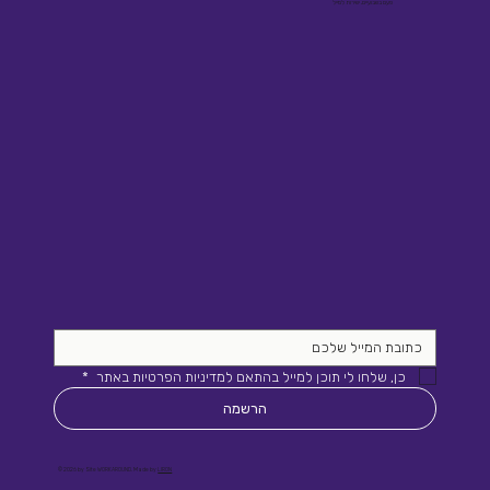
פעם בשבועיים, ישירות למייל
כן, שלחו לי תוכן למייל בהתאם למדיניות הפרטיות באתר 
*
הרשמה
© 2026 by Site WORKAROUND. Made by
LIRON