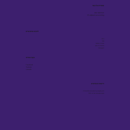
שומרים על קשר
055-5001909
Efrat@workaround.blog
לינקים שימושיים
בלוג
ספר
הצהרת נגישות
מדיניות פרטיות
תקנון אתר
עקבו אחרינו
Facebook
Youtube
Linkedin
הישארו מעודכנים
תוכן מקצועי על גיוס ובינה מלאכותית -
פעם בשבועיים, ישירות למייל