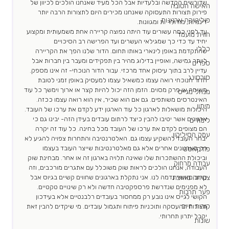
שדורשים הקדשה ובלעדיות אבל הכל מעיד שאנחנו הולכים לכיוון של 
האישה הטובה
פירוק תצורות התעסוקה שאנחנו מכירים היום לתצורות הרבה יותר 
פוליטיקה ארגונית
דינמיות, מודולריות ומגוונות.
עד לפני כמה עשורים עוד היתה נפוצה קריירה אחת משמעותית ומקצוע 
חווית מועמד
יחיד עד כדי כך שמגילאי העשרים ועד הפרישה רב הסיכויים 
כללי
שהתקדמת באופן לינארי באותו תחום. הדור שלנו הפך את הקריירה 
ליותר גמישה, ואופיין בדילוג מהיר בין תפקידים ומעבר בין חברות אבל 
ספרים
עדיין לרב בתוך עיסוק אחד מרכזי. עבור הדור הנוכחי- זה אינו מספק. 
סורסינג
הדור הנוכחי רואה עצמו כמשאיל עצמו למעסיק באופן זמני לטובת 
משימה או פרק מסוים. הזמן הזה יכול להיות קצר או ארוך וימשך כל עוד 
מנהל מגייס
האינטרסים משותפים. גם אם הוא שכיר, אין הוא רואה עצמו ככזה. 
מיתון
היכולות מושאלות לארגון כל עוד הארגון ידע לקדם את ערכו של העובד.
ארגונים אשר יטיבו להבין כיצד לרתום עובדים בעידן הזה- יבינו גם כי 
לימודים
הם מצופים לקדם את ערכו של העובד מכל בחינה. כל עוד זה יקרה 
עמק הסיליקון
יבחר העובד להשקיע עצמו גם. האלטרנטיבה והתחרות צפויה להגיע לא 
רק מארגונים אחרים אלא גם מאלטרנטיבות שייצר העובד בעצמו 
פודקאסט
וביכולת ההשתכרות שלו שאינה תלויה בארגון זה או אחר. מבחינת שוק 
עבודה מרחוק
העבודה, אנחנו הולכים לראות שוק משוכלל עם אתגרים מורכבים, וזה 
צמיחה מואצת
קרוב מאשר נדמה לנו. אני נתקלת בארגונים שחווים קשיים בגיוס אבל 
לא מפנימים שנדרשת פרספקטיבה חדשה ולא רק שינויים טקטיים. 
פער תרבות
הקושי לגייס אינו נובע רק ממחסור בעובדים רלבנטיים אלא בעידכון 
קורות חיים
תצורות ההעסקה ותוכניות פיתוח ותגמול עובדים. מי שיקדים להבין זאת 
יקבל יתרון תחרותי.
שונות