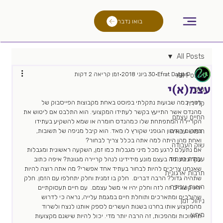
בואו נדבר
All Posts
Efrat Dagan
30 ביוני 2018
זמן קריאה 2 דקות
All Posts
עצמ(א)י
גיוס
לפני כמה שבועות נתקלתי בפוסט באחת מקבוצות הפייסבוק של 
קריירה
מהנדס אשר התייעץ בקשר לעתידו המקצועי. הוא התלבט אם ליטוש את 
החיים עצמם
הקריירה המתפתחת שלו כמהנדס חומרה או שמא להשקיע בעתידו 
חיפוש עבודה
בתחום האימון הגופני שקורץ לו מאד. הוא קיבל מניפה של תשובות, 
ואחת מהן היתה למה אתה בכלל צריך לבחור?
שוק העבודה
אם נתעלם לרגע מכל מיני מגבלות כמו זמן, השקעה ראשונית ומגבלות 
עבודה בעתיד
עקרוניות..מה בעצם מונע מידידינו לנהל קריירה מגוונת? איפה כתוב 
שאנחנו צריכים להיות לבחור בעתיד אחד אפשרי? מה אתה רוצה להיות 
תרבות ארגונית
שתהיה גדול? הרבה דברים.  חלק בו זמנית וחלק יתחלפו עם הזמן. חלק 
הצעת עבודה
יהיו קשורים זה לזה וחלק יהיו אי משל עצמם.  עם חיים תעסוקתיים 
שהולכים ומתארכים ותוחלת חיים במגמת עלייה, נראה כי לדרוש 
ניהול זמן
מהמקצוע אותו בחרנו בשנות העשרים לספק אותנו לנצח ולשרוד 
מיתוג
תהפוכות ומהפכות, זה הרבה יותר מדי. יכול להיות שישנם מקצועות 