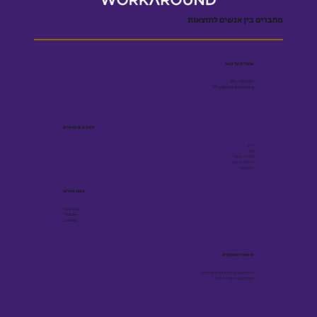
מחברים בין אנשים לתוצאות
שומרים על קשר
055-5001909
Efrat@workaround.blog
לינקים שימושיים
בלוג
ספר
הצהרת נגישות
מדיניות פרטיות
תקנון אתר
עקבו אחרינו
Facebook
Youtube
Linkedin
הישארו מעודכנים
תוכן מקצועי על גיוס ובינה מלאכותית -
פעם בשבועיים, ישירות למייל