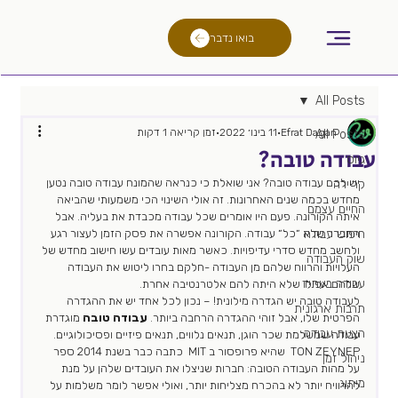
בואו נדבר
All Posts
Efrat Dagan
11 בינו׳ 2022
זמן קריאה 1 דקות
All Posts
עבודה טובה?
גיוס
יש לכם עבודה טובה? אני שואלת כי כנראה שהמונח עבודה טובה נטען 
קריירה
מחדש בכמה שנים האחרונות. זה אולי השינוי הכי משמעותי שהביאה 
החיים עצמם
איתה הקורונה. פעם היו אומרים שכל עבודה מכבדת את בעליה. אבל 
חיפוש עבודה
התברר שלא ״כל״ עבודה. הקורונה אפשרה את פסק הזמן לעצור רגע 
ולחשב מחדש סדרי עדיפויות. כאשר מאות עובדים עשו חישוב מחדש של 
שוק העבודה
העלויות והרווח שלהם מן העבודה -חלקם בחרו ליטוש את העבודה 
עבודה בעתיד
שלהם אפילו שלא היתה להם אלטרנטיבה אחרת.    
לעבודה טובה יש הגדרה מילונית! – נכון לכל אחד יש את ההגדרה 
תרבות ארגונית
הפרטית שלו, אבל זוהי ההגדרה הרחבה ביותר. 
עבודה טובה
 מוגדרת 
הצעת עבודה
עבודה שמשלמת שכר הוגן, תנאים נלווים, תנאים פיזיים ופסיכולוגיים. 
TON ZEYNEP  שהיא פרופסור ב MIT  כתבה כבר בשנת 2014 ספר 
ניהול זמן
על מהות העבודה הטובה: חברות שניצלו את העובדים שלהן על מנת 
מיתוג
להרוויח יותר לא בהכרח מצליחות יותר, ואולי אפשר לומר משלמות על 