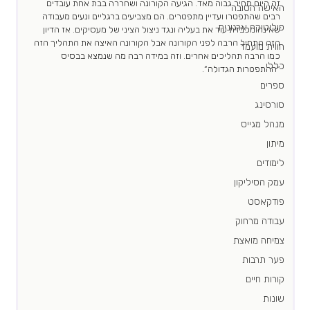
זה היום מחיר גבוה מאד. הגיעה הקורונה ושחררה בבת אחת עובדים 
האישה הטובה
רבים שהתפטרו ועדיין מתפטרים. הם מצביעים ברגליים ונעים מעבודה 
פוליטיקה ארגונית
שאינה מכבדת עוד את בעליה ונגד ניצול הציני של מעסיקים. אז הדיון 
הזה התחיל הרבה לפני הקורונה אבל הקורונה האיצה את התהליך הזה 
חווית מועמד
כמו הרבה תהליכים אחרים. וזה במידה רבה מה שנמצא בבסיס 
כללי
״ההתפטרות הגדולה״. 
ספרים
סורסינג
מנהל מגייס
מיתון
לימודים
עמק הסיליקון
פודקאסט
עבודה מרחוק
צמיחה מואצת
פער תרבות
קורות חיים
שונות