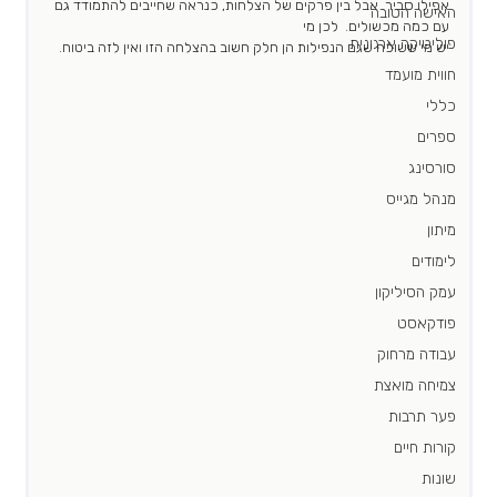
אפילו סביר. אבל בין פרקים של הצלחות, כנראה שחייבים להתמודד גם 
האישה הטובה
עם כמה מכשולים.  לכן מי 
פוליטיקה ארגונית
יש מי ששוכח שגם הנפילות הן חלק חשוב בהצלחה הזו ואין לזה ביטוח.
חווית מועמד
כללי
ספרים
סורסינג
מנהל מגייס
מיתון
לימודים
עמק הסיליקון
פודקאסט
עבודה מרחוק
צמיחה מואצת
פער תרבות
קורות חיים
שונות