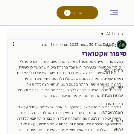
בואו נדבר
All Posts
Efrat Dagan
30 באפר׳ 2023
זמן קריאה 1 דקות
All Posts
סיפור אקטוארי
גיוס
פעם אחת ראיינתי אקטואר (נראה לי שרק פעם אחת ). הוא סיפר לי 
קריירה
סיפור אקטוארי. בצעירותו הוא עבד בחברת ביטוח שהציעה לו לעשות 
החיים עצמם
״ביטוח לתאומים״- כזה שיעניק לו מענק חד פעמי אם יוולדו לו תאומים. 
חיפוש עבודה
אתם יכולים לתאר לעצמכם שכשנולדו לו באמת תאומים הוא היה די 
מרוצה. כאשר אישתו  הרתה בפעם השנייה, הוא רצה לחדש את 
שוק העבודה
הביטוח. חברת הביטוח סרבה לכך כי לדבריהם הסיכוי ללידת תאומים 
עבודה בעתיד
נוספת עלה מאד, מה שהופך את הביטוח ללא כדאי. 
תרבות ארגונית
נזכרתי בסיפור הזה בשבוע החולף.  כי אחת שהצליחה, עמדה על אדן 
הצעת עבודה
ההצלחה שלה והסתכלה החוצה. היא רצתה מאד להצליח שוב. אם 
מישהו יכול היה לבטח את ההצלחה שלה היא כבר היתה יוצאת לדרך. 
ניהול זמן
הסיפור עם הצלחה היא שלוקח זמן לבנות אותה מחדש , וקשה מאד 
מיתוג
לדלג בין הצלחות. זה לא אומר שאי אפשר להצליח כמה פעמיים- זה 