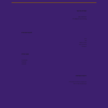
שומרים על קשר
055-5001909
Efrat@workaround.blog
לינקים שימושיים
בלוג
ספר
הצהרת נגישות
מדיניות פרטיות
תקנון אתר
עקבו אחרינו
Facebook
Youtube
Linkedin
הישארו מעודכנים
תוכן מקצועי על גיוס ובינה מלאכותית -
פעם בשבועיים, ישירות למייל