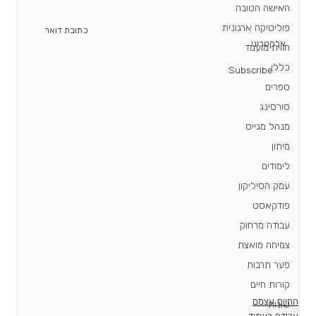
האישה הטובה
פוליטיקה ארגונית
							כתובת דואר 
אלקטרוני						   
חווית מועמד
כללי
							Subscribe	
ספרים
סורסינג
מנהל מגייס
מיתון
לימודים
עמק הסיליקון
פודקאסט
עבודה מרחוק
צמיחה מואצת
פער תרבות
קורות חיים
החיים עצמם
שונות