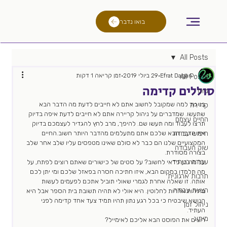
בואו נדבר
All Posts
Efrat Dagan
29 ביולי 2019
זמן קריאה 1 דקות
All Posts
סוללים קדימה
גיוס
בניגוד למה שמקובל לחשוב אתם לא חייבים לדעת מה הדבר הבא 
קריירה
שתעשו. שמדברים על ניהול קריירה אתם לא חייבים לדעת איפה בדיוק 
החיים עצמם
תרצו לעבוד ומה תעשו שם. להיפך, מרב לחץ להגדיר לעצמכם בדיוק 
חיפוש עבודה
את הדבר הבא שלכם אתם מתעלמים מהדבר היותר חשוב.החיים 
המקצועיים שלנו הם כבר לא סולם שאינו מטפסים עליו שלב אחר שלב 
שוק העבודה
בצורה מסודרת. 
עבודה בעתיד
על מה כן כדאי לחשוב? על סטים של כישורים שאתם רוצים לפתח, על 
מה תלמדו במקום הבא, איזו חתיכה חסרה בפאזל שלכם ומי יתן לכם 
תרבות ארגונית
אותה. זו שאלה אחרת לגמרי שאולי תוביל אתכם לפעמים לעשות 
הצעת עבודה
בחירות אחרות לחלוטין. היא אולי לא תהיה תשובת בית הספר אבל היא 
הנושא שיבטיח כי בכל רגע נתון תהיו תמיד צעד אחד קדימה לפני 
ניהול זמן
העתיד. 
מיתוג
רוצים את הפוסט הבא אליכם לאימייל?  