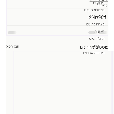
עבודה בעתיד
רילוקיישן
קריירה
טכנולוגית גיוס
מקורות גיוס
מונחה נתונים
ראיונות
תהליך גיוס
מדדי גיוס
פוסטים אחרונים
הצג הכול
בינה מלאכותית