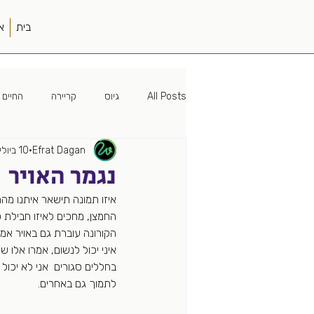
בית
א
All Posts
גיוס
קריירה
החיים 
Efrat Dagan
10 ביולי 2020
מיתוג
האישה הטובה
פוליטיק
נגמר האויר
איזו תמונה תישאר איתנו מהת
עמק הסיליקון
פודקאסט
עבוד
החמצן, מחכים לאיזו חבילת 
הקורונה עוברת גם באויר אמר
איני יכול לנשום, אמרו אלו 
מקורות גיוס
מונחה נתונים
בחללים סגורים  אני לא יכו
לתמוך גם באחרים. 