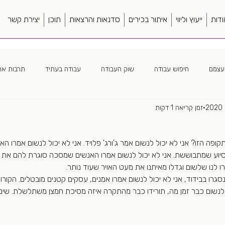
ודות
ייעוץ וליווי
איתור בכירים
סדנאות והרצאות
תוכן
יצירת קשר
עצמם
חיפוש עבודה
שוק העבודה
עבודה בעתיד
תרבות ארג
זמן קריאה 1 דקות
ה ארגונית
חווית מועמד
כללי
ספרים
סורסינג
מנהל
קופה הזו? אני לא יכול לנשום אמר ג'ורג' פלויד. אני לא יכול לנשום אמרו ה
ה מרחוק
צמיחה מואצת
פער תרבות
קורות חיים
שונות
סיוע שמתבוששת. אני לא יכול לנשום אמרו האנשים שמסכה סוגרת להם את כ
ו לנו שלשום וגדלו מאיתנו את מעט האויר שעוד נותר. 
שנסגרו בבידוד, אני לא יכול לנשום אמרו אמנים, עסקים קטנים מובטלים. הקור
ל לנשום כבר זמן מה, תורידו כבר מהתקרה איזה מסיכת חמצן משתלשלת. שימו