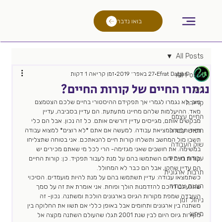
בואו נדבר
All Posts
Efrat Dagan
27 באפר׳ 2019
זמן קריאה 1 דקות
All Posts
נגמרו החיים של קורות החיים?
גיוס
טוב, לא נגמרו לגמרי אך תפקידם ההיסטורי בחיים שלכם הצטמצם 
קריירה
מאד. ההיעלמות שלהם מחיינו מתעתעת. הם עדיין בסביבה, עדיין 
החיים עצמם
מבקשים אותם, מגייסים עדיין דורשים אותם. כל זה נכון. אבל הם כלי 
חיפוש עבודה
מאד חלש ולמציאת עבודה. למעשה אם אתם *לא רוצים* למצוא עבודה 
תשבו מול המחשב ותשלחו קורות חיים להנאתכם. אני בטוחה שתצליחו 
שוק העבודה
במשימה. את חושבים שאני מגזימה- הרי לכל מי שאתם מכירים יש 
עבודה בעתיד
קורות חיים והם השתמשו בהם על מנת לעבור תפקיד. כן: קורות החיים 
הם עדיין שחקן, אבל הם כבר לא המחולל.  
תרבות ארגונית
כשתמצאו עבודה: עדיין תשתמשו בהם על מנת להיות מועמדים. הסיכוי 
הצעת עבודה
שהגעתם דרכם להזדמנות הולך ופוחת. אני אומרת את זה על סמך 
העובדה שמפת מקורות הגיוס בארגונים הולכת ומשתנה. נכון- זה 
ניהול זמן
משתנה בין ארגונים ותחומים אבל באופן כללי אם תשוו את החלוקה בין 
מיתוג
מקורות גיוס היום לבין שנת 2001 תגלו שהעולם השתנה מקצה אל 