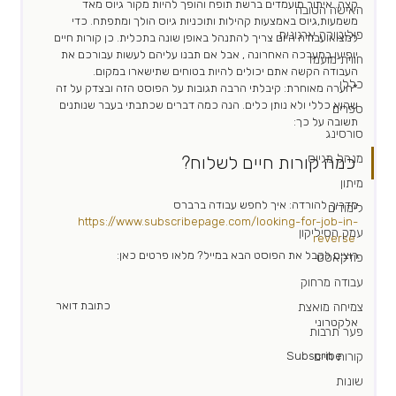
קצה. איתור מועמדים ברשת תופח והופך להיות מקור גיוס מאד 
האישה הטובה
משמעות,גיוס באמצעות קהילות ותוכניות גיוס הולך ומתפתח. כדי 
פוליטיקה ארגונית
למצוא עבודה היום צריך להתנהל באופן שונה בתכלית. כן קורות חיים 
יופיעו במערכה האחרונה , אבל אם תבנו עליהם לעשות עבורכם את 
חווית מועמד
העבודה הקשה אתם יכולים להיות בטוחים שתישארו במקום. 
כללי
*הערה מאוחרת: קיבלתי הרבה תגובות על הפוסט הזה ובצדק על זה 
שהוא כללי ולא נותן כלים. הנה כמה דברים שכתבתי בעבר שנותנים 
ספרים
תשובה על כך: 
סורסינג
מנהל מגייס
כמה קורות חיים לשלוח?
מיתון
מדריך להורדה: איך לחפש עבודה ברברס 
לימודים
https://www.subscribepage.com/looking-for-job-in-
עמק הסיליקון
reverse
רוצים לקבל את הפוסט הבא במייל? מלאו פרטים כאן:  
פודקאסט
עבודה מרחוק
							כתובת דואר 
צמיחה מואצת
אלקטרוני						   
פער תרבות
קורות חיים
							Subscribe	
שונות