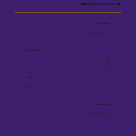
מחברים בין אנשים לתוצאות
שומרים על קשר
055-5001909
Efrat@workaround.blog
לינקים שימושיים
בלוג
ספר
הצהרת נגישות
מדיניות פרטיות
תקנון אתר
עקבו אחרינו
Facebook
Youtube
Linkedin
הישארו מעודכנים
תוכן מקצועי על גיוס ובינה מלאכותית -
פעם בשבועיים, ישירות למייל