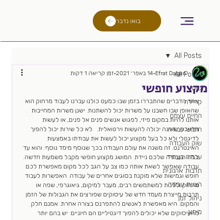
בואו נדבר
All Posts
Efrat Dagan
14 באפר׳ 2021
זמן קריאה 1 דקות
All Posts
מקצוע חופשי
גיוס
אחד הדברים שהתבררו בזמן שבו כמעט כולנו עברנו לעבוד מרחוק הוא 
קריירה
שהאופן שבו חשבנו על משרות יכול להשתנות. ישנן משרות המחייבות 
החיים עצמם
אותנו להיות במקום פיזי, לפגוש אנשים פנים אל פנים, או לעשות 
חיפוש עבודה
מלאכה שאינה יכולה להעשות וירטואלית.   לא כל שירות יכול להפוך 
לדיגטלי ולא כל בעל מקצוע יכול לעשות את עבודתו באמצעות 
שוק העבודה
האינטרנט. זה משנה את עולם העבודה בכך שנוסף מימד נוסף: והוא עד 
עבודה בעתיד
כמה העבודה שלכם ניידת. המושג מקצוע חופשי מקבל משמעות חדשה. 
עבודה שאפשר לשאת אותה כמו צב על הגב לכל מקום מאפשרת לכם 
תרבות ארגונית
חופש וגמישות שלא מוקנת בסוגים אחרים של עבודה. האפשרות לעבוד 
הצעת עבודה
מרחוק ולפנות למשתמשים רבים, מעבר למיקום, גיאוגרפי, שפה או 
תרבות מייצרת מעמד חדש של עיסוקים שפורצים את הגבולות של הזמן 
ניהול זמן
והמקום. היא מאפשרת לאנשים להתפרנס בצורה אחרת. אמנם חלק 
מיתוג
מהעיסוקים שלא יכולים להפוך דיגטיליים הם חיוניים: יש בהם יותר 