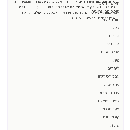
בטחון תעסוקתי ואורך חיים ארוך יותר..אבל מרגע שנוצרה האופציה הזו, 
האישה הטובה
סביר להניח שחלק מהאנשים יעדיפו ללמוד, לעסוק ולעבור לעיסוקים 
פוליטיקה ארגונית
שאינם תלויי מקום. הם יעדיפו להיות אזרחי כלכלת העולם הגדול וזה 
באופן בלתי תלוי באיפה הם היום. 
חווית מועמד
כללי
ספרים
סורסינג
מנהל מגייס
מיתון
לימודים
עמק הסיליקון
פודקאסט
עבודה מרחוק
צמיחה מואצת
פער תרבות
קורות חיים
שונות