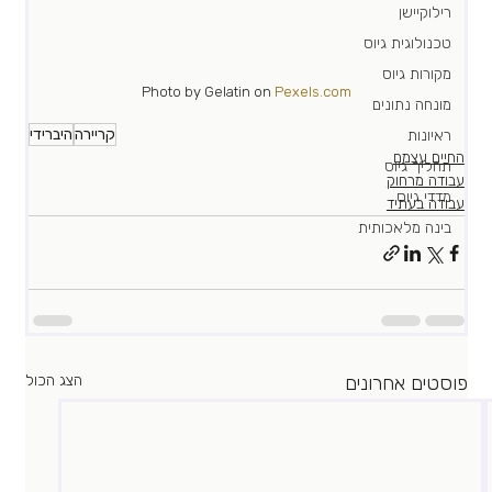
רילוקיישן
טכנולוגית גיוס
מקורות גיוס
Photo by Gelatin on 
Pexels.com
מונחה נתונים
קריירה
היברידי
ראיונות
החיים עצמם
תהליך גיוס
עבודה מרחוק
מדדי גיוס
עבודה בעתיד
בינה מלאכותית
פוסטים אחרונים
הצג הכול