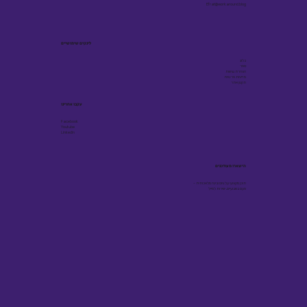
Efrat@workaround.blog
לינקים שימושיים
בלוג
ספר
הצהרת נגישות
מדיניות פרטיות
תקנון אתר
עקבו אחרינו
Facebook
Youtube
Linkedin
הישארו מעודכנים
תוכן מקצועי על גיוס ובינה מלאכותית -
פעם בשבועיים, ישירות למייל