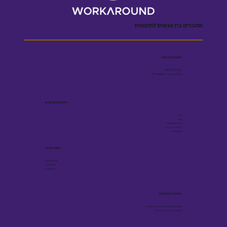
מחברים בין אנשים לתוצאות
שומרים על קשר
055-5001909
Efrat@workaround.blog
לינקים שימושיים
בלוג
ספר
הצהרת נגישות
מדיניות פרטיות
תקנון אתר
עקבו אחרינו
Facebook
Youtube
Linkedin
הישארו מעודכנים
תוכן מקצועי על גיוס ובינה מלאכותית -
פעם בשבועיים, ישירות למייל