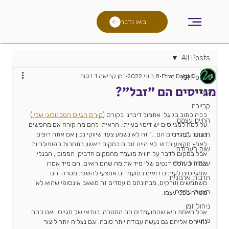
בואו נדבר
All Posts
Efrat Dagan
8 ביוני 2022
זמן קריאה 1 דקות
All Posts
מגייסים הם ״זבל״?
גיוס
קריירה
ככה כתוב בגוגל. אתמול דיברנו בקורס (
קורס הגיוס הטכנולוגי שלי 
) 
החיים עצמם
על למה למגייסים יש דימוי בעייתי. הראיתי להם מה קורה אם מחפשים 
חיפוש עבודה
בגוגל  ״מגייסים הם...״ זה לא נשמע צעד שיווקי נכון אם אתה רוצים 
לאמץ מקצוע חדש. לא היינו זוכים במקום ראשון בתחרות הפופולריות. 
שוק העבודה
אבל במקום לדבר על חווית מועמד מהמקום הדביק, הממוכן, הבנלי, 
עבודה בעתיד
אמרו לי הסטודנטים שלי מיד את מה שהם רואים. הם מיד אמרו 
שמגייסים לעיתים רואים במועמדים אמצעי להשגת מטרה. הם 
תרבות ארגונית
משתמשים וזורקים, מבחינתם מועמדים זה משאב אינסופי שהוא לא 
הצעת עבודה
מטרה בפני עצמו.
ניהול זמן
אבל האמת היא שהמועמדים הם המטרה, בוודאי של מגייס. ואם ככה 
מיתוג
נתייחס אליהם גם נעשה עבודה יותר טובה, וגם נצליח יותר ליצור 