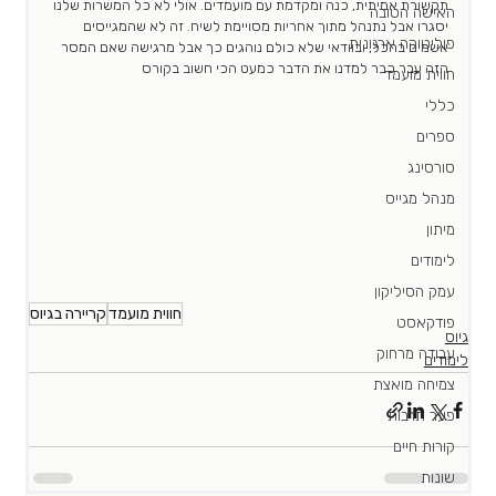
תקשורת אמיתית, כנה ומקדמת עם מועמדים. אולי לא כל המשרות שלנו 
האישה הטובה
יסגרו אבל נתנהל מתוך אחריות מסויימת לשיח. זה לא שהמגייסים 
פוליטיקה ארגונית
אשמים בהכל, ובוודאי שלא כולם נוהגים כך אבל מרגישה שאם המסר 
הזה עבר כבר למדנו את הדבר כמעט הכי חשוב בקורס
חווית מועמד
כללי
ספרים
סורסינג
מנהל מגייס
מיתון
לימודים
עמק הסיליקון
חווית מועמד
קריירה בגיוס
פודקאסט
גיוס
עבודה מרחוק
לימודים
צמיחה מואצת
פער תרבות
קורות חיים
שונות