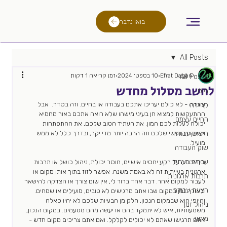
בואו נדבר
All Posts
Efrat Dagan
10 בספט׳ 2024
זמן קריאה 1 דקות
All Posts
לחשב מסלול מחדש
גיוס
עובדה - לא כולם יעריכו אתכם בעבודה או בחיים. וזה בסדר.  אבל 
קריירה
ההתעקשות למצוא חן בעיני מישהו שלא רואה אתכם באור מחמיא 
החיים עצמם
יכולה לעלות לכם המון. את העתיד הטוב שלכם, את ההתפתחות 
חיפוש עבודה
והשקט הנפשי שלכם וזה הרבה יותר מדי יקר, ובדרך כלל לא ממש 
מועיל.
שוק העבודה
עבודה בעתיד
בין אם זה על רקע יחסים אישיים, חוסר יכולת, ניהול כושל או תרבות 
ארגונית בעייתית זה לא באמת משנה. אפשר לזוז בתוך אותו מקום או 
תרבות ארגונית
לעבור למקום אחר. דבר אחד ברור לי, אין שום צורך או הצדקה להישאר 
הצעת עבודה
 לאורך זמן במקום שבו אתם מרגישים לא טובים, מועילים או שמחים. 
והיופי הוא שבמקום הנכון, חלק מן הבעיות שלכם לא יהיו כאלה 
ניהול זמן
משמעותיות, איש לא יתמקד בהם או יעשה מהם מטעמים. במקום הנכון, 
מיתוג
אתם תרגישו שאתם לא יכולים לקלקל. ואם אתם צריכים מקום חדש - 