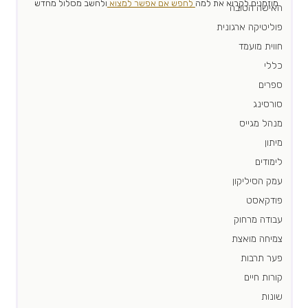
מוזמנים לקרוא את למה
 לחפש אם אפשר למצוא 
ולחשב מסלול מחדש 
האישה הטובה
פוליטיקה ארגונית
חווית מועמד
כללי
ספרים
סורסינג
מנהל מגייס
מיתון
לימודים
עמק הסיליקון
פודקאסט
עבודה מרחוק
צמיחה מואצת
פער תרבות
קורות חיים
שונות