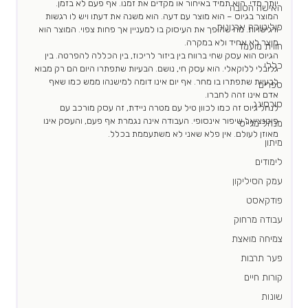
יותר מדי..הוא תמיד באיחור או מקדים את זמנו. אף פעם לא בזמן.
האישה הטובה
המוצר בגיוס – הוא מוצר עם דעה. הוא משנה את דעתו ויש לו רגשות 
פוליטיקה ארגונית
ורגישויות. מה שהופך את העיסוק בו למעניין אך פחות צפוי. המוצר הוא 
מוצר לא אחיד ולא במקרה.
חווית מועמד
הגיוס הוא עסק שחי ברווח בין ביזור לריכוז, בין הכללה להפרטה. בין 
כללי
גלובלי ללוקאלי. הוא עסק חי, נושם. הבעיות שתפתרו היום הם רק מבוא 
לבעיות שתפתרו בו מחר. אף יום אינו דומה למישנהו ממש כמו שאף 
ספרים
אדם אינו זהה לחברו.
סורסינג
לנהל גיוס זה כמו לכוון טיל עם מטרה ניידת, זה עסק מורכב עם 
פוטנציאל שיפור אינסופי. העבודה אינה נגמרת אף פעם, והעסק אינו 
מנהל מגייס
מאוזן לעולם. אין פלא שאני לא משתעממת בכלל.
מיתון
לימודים
עמק הסיליקון
פודקאסט
עבודה מרחוק
צמיחה מואצת
פער תרבות
קורות חיים
שונות