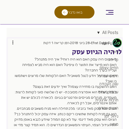
בואו נדבר
All Posts
Efrat Dagan
28 ביוני 2018
זמן קריאה 1 דקות
All Posts
לו היה הגיוס עסק
גיוס
לו הגיוס היה עסק האם הוא היה רווחי? איך היה מתנהל?
קריירה
האם הוא מייצר את התוצר לו ציפינו? האם הוא היה מביא לצמיחה 
החיים עצמם
ועלייה בערך החברה?
חיפוש עבודה
האם הוא יעיל ויודע לנצל משאביו? האם הלקוחות שלו מרוצים וישתמשו 
בו שוב?
שוק העבודה
האם ההשקעה בו מחזירה עצמה? ואיך יודעים זאת בעצם?
עבודה בעתיד
כעסק הגיוס הוא אופרציה מסובכת- יש לו שלושה סוגי לקוחות לרצות: 
מועמדים, מנהלים מגייסים ופרטנרים בגיוס. לכאורה לכולם יש את 
תרבות ארגונית
אותם אינטרסים, אבל רק לכאורה.
הצעת עבודה
הגיוס הוא עסק מאד בזבזני: מלכתחילה הוא מניח משאבים מבוזבזים. 
הוא גם מניח לקוחות שתשיבו ריקם כנתון. איזה עסק יכול להתנהל כך?
ניהול זמן
הגיוס הוא עסק מאד דינמי: עוד לא קם המודל שיודע לנבא באופן מדויק 
מיתוג
את הגידול הצפוי, העיתוי והמשאבים הנדרשים לו. הוא תמיד קצר מדי או 