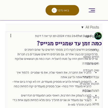
בואו נדבר
All Posts
Efrat Dagan
26 במרץ 2024
זמן קריאה 1 דקות
All Posts
כמה זמן עד שמגייס מגייס?
גיוס
 למגייסים חדשים לוקח לרב מספר חודשים עד שהם הופכים 
קריירה
פרודוקטיביים בעיני אחרים. גם מגייסים חדשים שעוברים בין חברות 
החיים עצמם
צריכים את הזמן הזה על מנת להצליח. הנה כמה מן הנושאים שלוקח 
זמן ללמוד.
חיפוש עבודה
שוק העבודה
להכיר את החברה, את האופי שלה, את מי שמגייס. ללמוד איך 
עבודה בעתיד
לדברר אותה ולייצג אותה 
להספיק לשוחח ולהביא מספיק מועמדים, זה לא קורה ביום אחד- 
תרבות ארגונית
להביא מועמד יחיד בטח- אבל מספיק מועמדים יקח לפחות כמה 
הצעת עבודה
שבועות
להבין לעומק את התרבות, האופי וסוג המועמדים הנדרשים
ניהול זמן
לעבור עם מועמד או שניים תהליך גיוס מלא לפחות פעם אחת כדי 
מיתוג
להבין תהליך מא-ת 