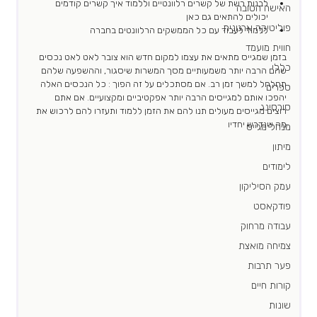
לבנות רשת של קשרים רלוונטיים וללמוד איך קשרים קודמים 
האישה הטובה
יכולים להתאים גם כאן 
פוליטיקה ארגונית
ללמוד לעבוד עם כל הממשקים הרלוונטים בחברה 
חווית מועמד
בזמן שמגייס מתאים את עצמו למקום חדש הוא צובר לאט לאט נכסים 
כללי
שהם הרבה יותר משמעותיים מסך המשרות שיסגור, וההשפעה שלהם 
תחלחל למשך זמן רב. אם מסתכלים על זה הפוך : כל הנכסים האלה 
ספרים
יהפכו אותם למגייסים הרבה יותר אפקטיביים ומקצועיים. אם אתם 
סורסינג
רוצים מגייסים מעולים תנו להם את הזמן ללמוד ותעזרו להם לרכוש את 
מה שנדרש יחדיו 
מנהל מגייס
מיתון
לימודים
עמק הסיליקון
פודקאסט
עבודה מרחוק
צמיחה מואצת
פער תרבות
קורות חיים
שונות