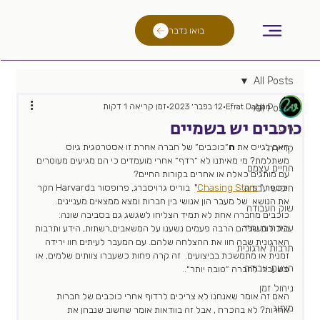
בואו נדבר
All Posts
Efrat Dagan
12 בפבר׳ 2023
זמן קריאה 1 דקות
All Posts
כוכבים יש בשמיים
גיוס
האם לגייס את 
ה
״כוכבים״ של חברה אחרת זו אסטרטגית גיוס 
קריירה
משתלמת? מי מאיתנו לא ״רדף״ אחרי מועמדים כי הם מגיעים מעוטרים 
החיים עצמם
עם מותגים כאלה או אחרים בקורות החיים?
 בספר " 
חיפוש עבודה
Chasing Stars
"  בוריס גרויסברג, פרופסור בHarvard חקר 
את הנושא  של מעבר הון אנושי בין חברות ומצא ממצאים מעניינים. 
שוק העבודה
כוכבים מחברה אחת לא תמיד הצליחו לשגשג גם בסביבה שונה: 
עבודה בעתיד
היכולות שלהם הרבה פעמים נשענו על המשאבים,רשתות, הידע ותרבות 
הארגונית שבה חוו את ההצלחה שלהם. עם המעבר לעיתים חוו ירידה 
תרבות ארגונית
זמנית או מתמשכת בביצועים.  זה קרה פחות כשעברו צוותים שלמים, או 
הצעת עבודה
כשעברו לחברה ״טובה יותר״..
ניהול זמן
האם זה אומר שאנחנו לא צריכים לרדוף אחרי כוכבים של חברות 
מיתוג
אחרות? לא בהכרח , אבל זה בוודאות אומר שחשוב שנבחן את 