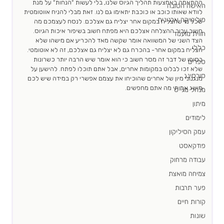
ההתאמה באמצעות תהליך הגיוס שלנו, בלי לעשות ״הנחות״ על מנת 
האישה הטובה
לוודא שאותו כוכב או כוכבת יתאימו גם לנו. זאת מבלי להניח אווטומטית 
פוליטיקה ארגונית
שכל מי שהצליח במקום אחר יצליח גם אצלכם. לנסח לעצמכם מה 
חשוב עבור ההצלחה אצלכם היא מפתח חשוב בשיפור איכות הגיוס. 
חווית מועמד
הצד השני של המשוואה אומר שקשה מאד להכריע אם מישהו שלא 
כללי
הצליח במקום אחר- בהכרח גם לא יצליח גם אצלכם, זה לא אוטומטי. 
בסופו של דבר זה מסר חשוב כי הוא אומר שיש הרבה יותר כשרונות 
ספרים
שלא זכו לבלוט במקומות אחרים, אבל אתם תוכלו לפתח. להישען על 
סורסינג
מנגנוני מיון של אחרים שהוכיחו את עצמם אפשרי רק במידה שיש לכם 
מושג אמיתי מה אתם מחפשים. 
מנהל מגייס
מיתון
לימודים
עמק הסיליקון
פודקאסט
עבודה מרחוק
צמיחה מואצת
פער תרבות
קורות חיים
שונות