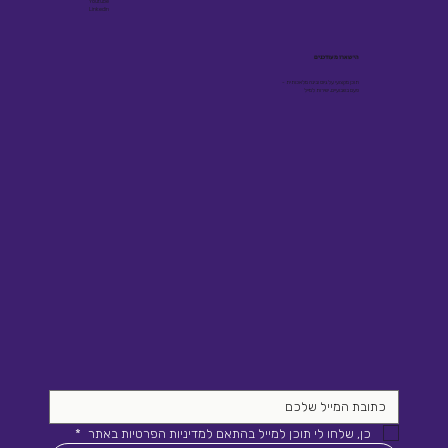
Youtube
Linkedin
הישארו מעודכנים
תוכן מקצועי על גיוס ובינה מלאכותית -
פעם בשבועיים, ישירות למייל
כן, שלחו לי תוכן למייל בהתאם למדיניות הפרטיות באתר 
*