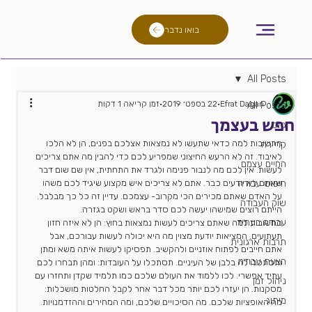
בואו נדבר
All Posts
Efrat Dagan
22 בספט׳ 2019
זמן קריאה 1 דקות
All Posts
חפש בעצמך
גיוס
התשובות למה כדאי שתעשו לא נמצאות אצלכם בפנים, הן לא הלכו 
קריירה
לאיבוד. זה לא הרעש החיצוני שמפריע לכם כדי להבין מה אתם צריכים 
החיים עצמם
לעשות. אין לכם מה לנבור פנימה ולגרד את התחתית, אין שם שום דבר 
חיפוש עבודה
שאתם לא יודעים כבר. אתם לא צריכים איש מקצוע שיגיד לכם משהו 
על האדם שאתם מכירים הכי מקרוב- עצמכם. עדיין זה כל כך מבלבל. 
שוק העבודה
הייתם רוצים שמישהו יעשה לכם סדר בראש ושקט בגזרה. 
עבודה בעתיד
התשובות למה שאתם צריכים לעשות נמצאות בחוץ: הן לא איזה חזון 
תעתועים. המציאות יודעת מצוין מה היא יכולה לעשות עבורכם, אבל 
תרבות ארגונית
אתם חייבים לפתוח אוזניים ולהקשיב. תפסיקו לעשות איתה משא ומתן 
הצעת עבודה
ותסתכלו לה בלבן של העיניים. תסתכלו על העובדות: ומהן תבחרו לכם 
עתיד אפשרי. לכו ללמוד את העולם שלכם כמו תלמיד שקדן ותחזרו עם 
ניהול זמן
מסקנות. הן יעזרו לכם יותר מכל דבר אחר לקבל החלטות מושכלות: 
מיתוג
מה האופציות שלכם. מה הסיכויים שלכם, ומה המחירים וההזדמנויות.  