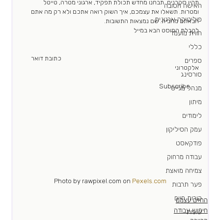
תהיו סקרנים. תבחנו מחדש תכולת תפקיד, ארגוני מטרה, טייטל 
האישה הטובה
ומטרות. תשאלו את עצמכם, איך השוק רואה אתכם ולא רק מה אתם 
פוליטיקה ארגונית
הבאתם מהבית. שם נמצאות התשובות.  
לקבלת הפוסט הבא במייל 
חווית מועמד
כללי
							כתובת דואר 
ספרים
אלקטרוני						   
סורסינג
							Subscribe	
מנהל מגייס
מיתון
לימודים
עמק הסיליקון
פודקאסט
עבודה מרחוק
צמיחה מואצת
Photo by rawpixel.com on 
Pexels.com
פער תרבות
קורות חיים
החיים עצמם
חיפוש עבודה
שונות