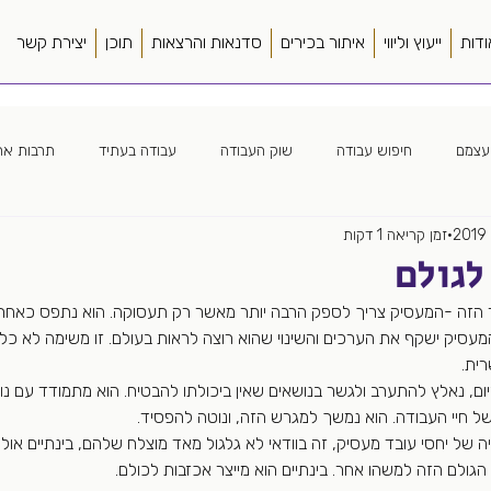
ודות
ייעוץ וליווי
איתור בכירים
סדנאות והרצאות
תוכן
יצירת קשר
עצמם
חיפוש עבודה
שוק העבודה
עבודה בעתיד
תרבות ארג
זמן קריאה 1 דקות
ה ארגונית
חווית מועמד
כללי
ספרים
סורסינג
מנהל
לגולם
ור הזה -המעסיק צריך לספק הרבה יותר מאשר רק תעסוקה. הוא נתפס כאחראי
ה מרחוק
צמיחה מואצת
פער תרבות
קורות חיים
שונות
מעסיק ישקף את הערכים והשינוי שהוא רוצה לראות בעולם. זו משימה לא כל
ית.
ם, נאלץ להתערב ולגשר בנושאים שאין ביכולתו להבטיח. הוא מתמודד עם נוש
של חיי העבודה. הוא נמשך למגרש הזה, ונוטה להפסיד.
ה של יחסי עובד מעסיק, זה בוודאי לא גלגול מאד מוצלח שלהם, בינתיים אולי 
 הגולם הזה למשהו אחר. בינתיים הוא מייצר אכזבות לכולם.