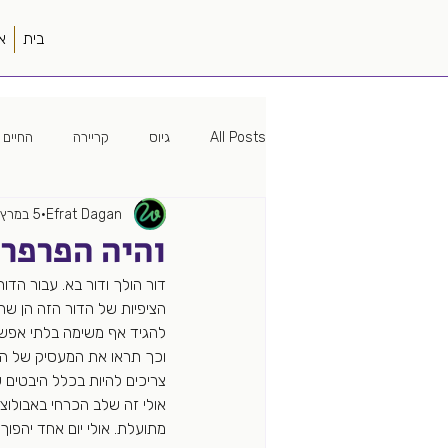
בית
א
All Posts
גיוס
קריירה
החיים 
Efrat Dagan
5 במרץ 2019
מיתוג
האישה הטובה
פוליטיק
והיה הפרפר 
דור הולך ודור בא. עבור הד
עמק הסיליקון
פודקאסט
עבוד
הציפיות של הדור הזה הן שה
להגיד אף משימה בלתי אפשר
וכך תראו את המעסיק של היו
מקורות גיוס
מונחה נתונים
צריכים להיות בכלל היבטים 
אולי זה שלב הכרחי באבולוצי
מתועלת. אולי יום אחד יהפוך