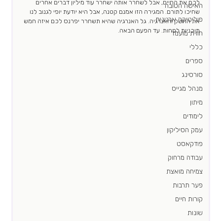
לכם את החיים, אבל לשחרר אותה ישחרר עוד מיליון דברים אחרים 
האישה הטובה
שחיכו לתורם. המגירה הזו אמנם קטנה, אבל היא יודעת יופי לגנוב לנו 
פוליטיקה ארגונית
את החשק והאנרגיה. גל האנרגיה שהיא תשחרר יפרנס לכם איזה חמש 
תוכניות לפחות. עד הפעם הבאה.
חווית מועמד
כללי
ספרים
סורסינג
מנהל מגייס
מיתון
לימודים
עמק הסיליקון
פודקאסט
עבודה מרחוק
צמיחה מואצת
פער תרבות
קורות חיים
שונות