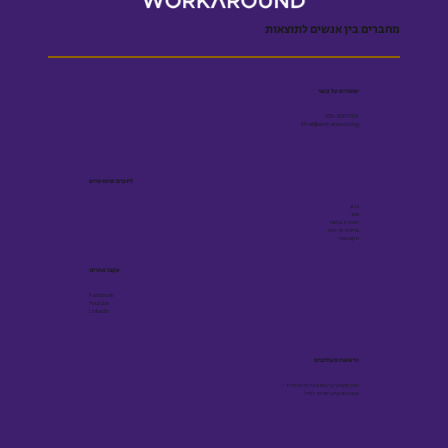
מחברים בין אנשים לתוצאות
שומרים על קשר
055-5001909
Efrat@workaround.blog
לינקים שימושיים
בלוג
ספר
הצהרת נגישות
מדיניות פרטיות
תקנון אתר
עקבו אחרינו
Facebook
Youtube
Linkedin
הישארו מעודכנים
תוכן מקצועי על גיוס ובינה מלאכותית -
פעם בשבועיים, ישירות למייל