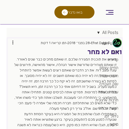
בואו נדבר
All Posts
Efrat Dagan
28 בפבר׳ 2018
זמן קריאה 1 דקות
All Posts
ואם לא מחר
גיוס
תוציאו את תוכנית המגירה שלכם..זו שאתם מחכים כבר שנים לאוורר. 
קריירה
זו שאתם מצהירים שדורשת אישור הנהלה, אישור מהאישה, תירוצים של 
החיים עצמם
עונה ומצב רוח. את רב הדברים שאתם רוצים לעשות אפשר להתחיל 
חיפוש עבודה
כבר אתמול. זה לא יהיה כמו שאתם חושבים: זה לא יהיה מסובך. או 
לפחות לא בצורה שחשבתם. זה לא יקח כל כך הרבה זמן. זה יהיה 
שוק העבודה
כמעט מעליב. בשביל זה דחיתם אותי כל כך הרבה זמן, היא תשאל?
עבודה בעתיד
תפרטו אותה לפרוטות. תפרקו אותה לביסים קטנים. תתחילו אותה 
מהאמצע- כי ההתחלה הכי מעצבנת. תשלבו אותה תוך כדי משהו אחר, 
תרבות ארגונית
כדי שלא תשים לב שהתחלתם. חברה חכמה שלי אמרה לי פעם: הכי 
הצעת עבודה
קשה זה להרשם. אח"כ צריך רק לשתף פעולה.
כשתתחילו תגלו שהתוכנית של המגרה היא בעיקר הסחת הדעת 
ניהול זמן
שנועדה למנוע מכם להתעסק בעיקר. ברגע שתוציאו אותה לאויר 
מיתוג
העולם, תגלו שהיא היתה כמו פקק. היא כשלעצמה כנראה לא תשנה 