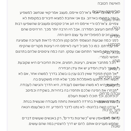
האישה הטובה
פוליטיקה ארגונית
הכל מתחבר אמר צ'ארלס איימס, מעצב אמריקאי שנחשב למשפיע 
ביותר בתחומו בארהב. גם אני אוהבת למצוא חיבורים במקומות לא 
חווית מועמד
צפויים. צ'ארלס וריי איימס היו זוג ארכיטקטים ומעצבים שהשפיעו רבות 
כללי
על תחום העיצוב המודרני, אבל היו הרבה יותר מכך. הרהיטים שהם 
עיצבו זוכים לפופולריות עד עצם היום הזה.
ספרים
לפני כמה שבועות הגשמתי חלום קטן והלכתי לראות תערוכה שמציגה 
סורסינג
את עבודתם. כמו כל מוביל דעה לאיימס היו רעיונות מקוריים שהקיפו 
הרבה יותר מאשר התחום שבו עסקו. הנה כמה ציטוטים שלהם בתרגום 
מנהל מגייס
חופשי לגמרי..
מיתון
* הכל מתחבר אנשים, רעיונות, חפצים, איכות החיבורים היא שקובעת.
* מעבר לעידן המידע יש את עידן הבחירה
לימודים
*אל תקחו תפקיד שאין לכם ענין בו בשלב בדרך למשהו אחר, אם לא 
עמק הסיליקון
תעשו זאת תימנעו מאומללות ומכך שלא תהיו מושקעים בה.
* אמנות היא לא משהו שמיושם לעבודה, היא הדרך והגישה לעבודה.
פודקאסט
*תבחרו את הפינה שלכם ותחפרו בה בזהירות, בשקידה וכמיטב 
עבודה מרחוק
יכולתכם, וכך תוכלו לשנות העולם.
* עבודה שנעשית בחרדה לתוצאות נחותה מעבודה שנעשית בנחת.
צמיחה מואצת
* עבדנו קשה בלהנות- לא נתנו לדבר להפריע. זה כשלעצמו הנאה 
פער תרבות
גדולה
קורות חיים
* אני לא מאמין שיש "כשרונות נדירים", רק באנשים שעושים דברים 
שממש מעניינים אותם. להם יש דרך להצטיין במה שהם עושים.
שונות