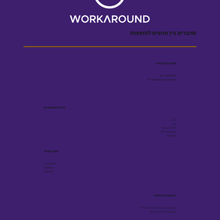
מחברים בין אנשים לתוצאות
שומרים על קשר
055-5001909
Efrat@workaround.blog
לינקים שימושיים
בלוג
ספר
הצהרת נגישות
מדיניות פרטיות
תקנון אתר
עקבו אחרינו
Facebook
Youtube
Linkedin
הישארו מעודכנים
תוכן מקצועי על גיוס ובינה מלאכותית -
פעם בשבועיים, ישירות למייל