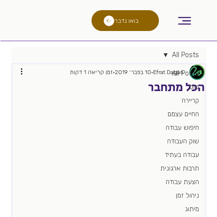
בואו נדבר
All Posts
Efrat Dagan
10 בפבר׳ 2019
זמן קריאה 1 דקות
All Posts
הכל מתחבר
גיוס
קריירה
החיים עצמם
חיפוש עבודה
שוק העבודה
עבודה בעתיד
תרבות ארגונית
הצעת עבודה
ניהול זמן
מיתוג