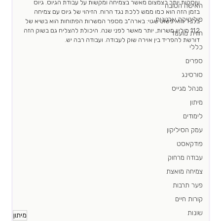
עוסקות יותר בצמצום מאשר בצמיחה ומקשות על עבודת הגיוס. גיוס 
האישה הטובה
בזמן הזה הוא כמו ממש ללכת נגד הרוח. הזיהוי של גיוס עם צמיחה 
פוליטיקה ארגונית
בלבד הוא פשוט שגוי: בארה״ב מספר המשרות הפתוחות הוא בשיא של 
11.2 מיליון משרות, יותר מאשר לפני שנה. היכולת להצליח גם בשוק הזה 
חווית מועמד
דורשת להפריד בין אוירה שוק לעבודה. ועבודה רבה יש.
כללי
ספרים
סורסינג
מנהל מגייס
מיתון
לימודים
עמק הסיליקון
פודקאסט
עבודה מרחוק
צמיחה מואצת
פער תרבות
קורות חיים
שונות
מיתון