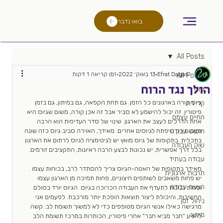
בואו נדבר
All Posts
Efrat Dagan
13 באוק׳ 2022
זמן קריאה 1 דקות
All Posts
הולך נגד הרוח
גיוס
גיוס קורה בארגונים כל הזמן. גם תחת הקפאה, גם במיתון, גם בזמן 
קריירה
פיטורין. זה יכול להישמע לא סביר אבל זה אכן קורה, משום שגיוס היא 
החיים עצמם
אחת הדרכים לעצב את הארגון. שינוי של סדר העדיפות הוא הרבה 
חיפוש עבודה
פעמים רק סיפתח לגיוסים אחרים. מאידך, האוירה סביב גיוס כזה שונה 
בתכלית. בתקופות של גיוס מואץ יש לגיטימציה לגיוס לרתום את הארגון 
שוק העבודה
בכל דרך אפשרית, יש נכונות לבצע הרבה ראיונות, התקציבים זורמים. 
עבודה בעתיד
מאידך בתקופות של האטה-הגיוס צריך להסתדר לרב, בכוחות עצמו . 
תרבות ארגונית
יש פחות משאבים לשותפים חיצוניים, פחות תמיכה מן הארגון עצמו 
הצעת עבודה
ופחות נכונות לתעדף את העבודה הכרוכה בגיוס. הגיוס יורד בסולם 
החשיבות, והיכולת ליצור תוצאות הופכת יותר מורכבת. לפעמים אני 
ניהול זמן
מרגישה כאילו אנשי הגיוס מטופפים כדי לא למשוך תשומת לב. קשה 
מיתוג
להניע ״חבר מביא חבר״ אחרי פיטורין, הכותרות במרכז תשומת הלב 