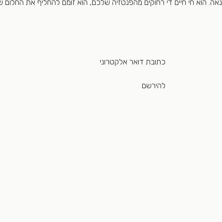
אה. הוא חי חיים די רחוקים מהפנטזיה שלכם, הוא זומם להחליף את החלום ש
טרוני						   
					    