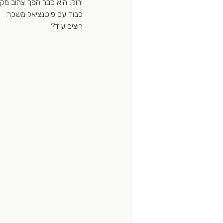
ירוק, הוא כבר הפך צהוב מקנ
כבוד עם פוטנציאל משכר. 
רוצים עוד? 
							כתובת דואר אלק
							להירשם	