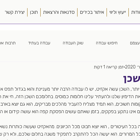
ודות
ייעוץ וליווי
איתור בכירים
סדנאות והרצאות
תוכן
יצירת קשר
עצמם
חיפוש עבודה
שוק העבודה
עבודה בעתיד
תרבות ארג
זמן קריאה 1 דקות
ה ארגונית
חווית מועמד
כללי
ספרים
סורסינג
מנהל
כן
תר, השכן עשה אקזיט, יש לו עבודה הרבה יותר מעניינת והוא בגדול תפס את 
ה מרחוק
צמיחה מואצת
פער תרבות
קורות חיים
שונות
 הדימיון שלנו ולהעתיר עלינו חלומות כמוסים. בחלומכם השכן הזה, חי את 
מות חשוכים, הוא תמיד מצליח להעביר מהלכים מבריקים, הוא גם יוצא בארבע,
ם אינו נתקע בפקקים, בזמן שאתם עושים הפסקת קפה הוא עושה קידום או ה
כל העיטורים , הוא יוצא חבוט מכל הכיוונים. מהאקזיט שעשה כותרות נשאר
ל המרורים. הוא יעשה הכל להתקרב לתפקיד משנה בחלום שלכם, ולא רק 