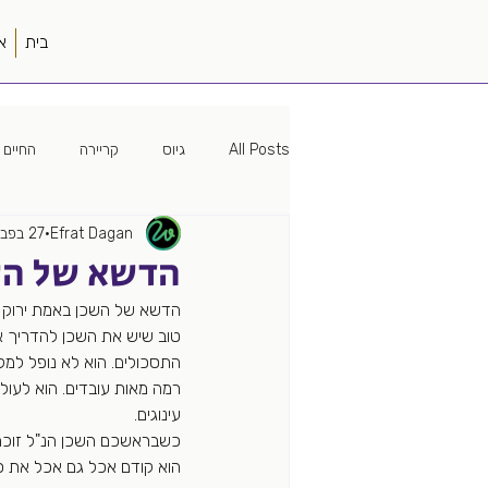
בית
א
All Posts
גיוס
קריירה
החיים 
Efrat Dagan
27 בפבר׳ 2020
מיתוג
האישה הטובה
פוליטיק
הדשא של הש
הדשא של השכן באמת ירוק יו
עמק הסיליקון
פודקאסט
עבוד
טוב שיש את השכן להדריך את
התסכולים. הוא לא נופל למקו
רמה מאות עובדים. הוא לעול
מקורות גיוס
מונחה נתונים
עינוגים. 
כשבראשכם השכן הנ"ל זוכה ב
הוא קודם אכל גם אכל את כ