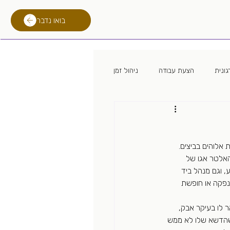
בואו נדבר
ונית
הצעת עבודה
ניהול זמן
 מגייס
מיתון
לימודים
אלוהים בביצים. 
רילוקיישן
טכנולוגית גיוס
האלטר אגו של 
 וגם מנהל ביד 
נפקה או חופשת 
 לו בעיקר אבק, 
שהדשא שלו לא ממש 