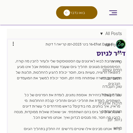
בואו נדבר
All Posts
Efrat Dagan
16 בינו׳ 2023
זמן קריאה 1 דקות
All Posts
ד״ר לגיוס
גיוס
אני אוהבת לבוא לארגונים עם הסטטוסקופ שלי ולעזור להבין מה קורה, 
קריירה
הסימפטומים מגוונים: תהליך גיוס שעובד שעות נוספות אבל אינו מגיע 
החיים עצמם
לתוצאה הרצויה, טעויות גיוס, חוסר יכולת להגיע להחלטות, תלונות של 
חיפוש עבודה
מועמדים, משרה שפתוחה מזה זמן, חוסר יכולת למשוך את המועמדים 
הנכונים.
שוק העבודה
עבודה בעתיד
אני מקשיבה בזהירות: אוספת נתונים, לומדת את הפרטים של כל 
השותפים, לומדת את תהליכי הגיוס ותהליכי קבלת ההחלטות: מי 
תרבות ארגונית
מראיין, איך בוחנים, מה בודקים? בראש מהדהדים לי עשרות דיונים 
הצעת עבודה
טכנולוגיים על גיוס בהם השתתפתי. אני שואלת שאלות ממוקדות, מנסה 
להבין מה חסר, מה מנסים לבדוק ואיך. אנחנו פורשים הכל.
ניהול זמן
מיתוג
ביחד אנחנו מבינים אילו שינויים נדרשים: זה החלק בתהליך הגיוס 