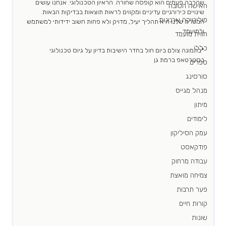
שהרבה פעמים הוא קופסה שחורה. הראיון הטכנולוגי. אנחנו עושים 
האישה הטובה
שינויים כירורגיים עדיניים ומקווים לראות תוצאות בבדיקות הבאות. 
פוליטיקה ארגונית
המטרה שלנו היא תהליך יעיל, מדויק ולא פחות חשוב ידידותי למשתמש 
ולמועמד. 
חווית מועמד
כללי
*בתמונה צולם ביום חול בחדר הישיבות בדיון על גיוס טכנולוגי 
בסטרטאפ ברמת גן
ספרים
סורסינג
מנהל מגייס
מיתון
לימודים
עמק הסיליקון
פודקאסט
עבודה מרחוק
צמיחה מואצת
פער תרבות
קורות חיים
שונות