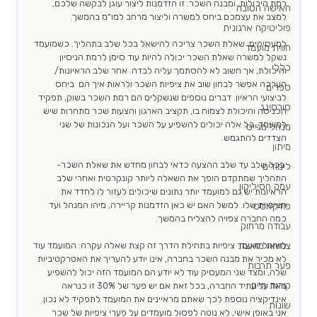
רמת היכולות, ומבנה השכר. זו הזדמנות ליצור עוגן לבקשה שלכם, 
האישה הטובה
למצב את עצמכם ביחס למשרה וליצור מרחב למו״מ בהמשך.
פוליטיקה ארגונית
למעסיקים: שאלת השכר צריכה להישאל בכל שלב בתהליך. כשמועמד 
חווית מועמד
נשקל למשרה שאלת השכר יכולה להיות עוד סימן לרמת הניסיון 
כללי
והיכולת, אך חשוב לא להסתמך עליה לבדה. אחר שלב הראיונות/ 
הערכה אפשר לבחון שוב את ציפיות השכר ולראות איך הם  ביחס 
ספרים
לביצועי הראיון. דברים נוספים שנשקלים הם רמת השכר בשוק, תפקיד 
סורסינג
הכניסה והיכולת לצמוח בו, תקציב הארגון והצעות שכר מתחרות שיש 
למועמד, כל אלה יכולים להשפיע על השכר ועל הנכונות של שני 
מנהל מגייס
הצדדים להתגמש.
מיתון
 בכל שלב עד שלב ההצעה כדאי לבחון מחדש את שאלת השכר- 
לימודים
התהליך שמתקדם הופך את השאלה ליותר קונקרטית ואחרי שלב 
עמק הסיליקון
הראיונות יש גם למועמד יותר נתונים שיכולים לעזור לו לחדד את 
הציפיות שלו. למשל האם יש כאן הזדמנות קריירה, מיהו המנהל ועד 
פודקאסט
כמה החברה צפויה להצליח בהמשך. 
עבודה מרחוק
צמיחה מואצת
לשאול מועמד ציפיות בתחילת הדרך זה קצת שאלה עקרה: המועמד עוד 
לא מכיר את מבנה השכר בחברה, אינו יודע להעריך את האטרקטיביות 
פער תרבות
שלה, ומצד שני המעסיק עוד לא יודע הם המועמד הזה יכול להשפיע 
קורות חיים
מאד על עתיד החברה, בכל זאת אם יש פער של 30% זו כנראה 
אינדיקציה נוספת לכך שאתם מראיינים את המועמד לתפקיד לא נכון. 
שונות
אני באופן אישי, לא נוטה לפסול מועמדים על פערי ציפיות של שכר 