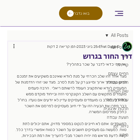
בואו נדבר
All Posts
Efrat Dagan
25 ביוני 2023
זמן קריאה 2 דקות
All Posts
דרך החור בגרוש
גיוס
 אז מתי כדאי לדבר על שכר בתהליך?
קריירה
החיים עצמם
מצד אחד זהו שלב הכרחי על מנת לוודא שאינכם משקיעים את זמנכם 
חיפוש עבודה
לריק בתהליך ארוך ומייגע רק על מנת לסרב. מצד שני זוהי הזדמנות של 
המעסיק לוודא שהתקציב העומד לרשותם ריאלי . הרבה פעמים 
שוק העבודה
מועמדים מתקשים עם השלב הקונקרטי הזה ובייחוד מוקדם ממש 
עבודה בעתיד
בתהליך: בשלב בו מועמדים ומעסיקים עדיין לא יודעים אם נועדו. בחו״ל 
כבר פתרו את הבעיה הזו על ידי חיוב מעסיקים לפרסם את השכר 
תרבות ארגונית
כחלק מפרסום המשרה.
הצעת עבודה
למועמדים: אתם לא חייבים לנקוט במספר מדויק, אתם יכולים לתת 
ניהול זמן
טווח. למעשה גם מעסיקים חושבים על השכר כטווח אפשרי בדרך כלל. 
מיתוג
קשה לדעת מראש מה יהיה השכר מבלי להעריך את רמת הבכירות, 