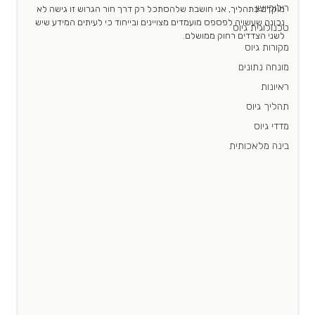
רילוקיישן
מוקדם בתהליך, אני חושבת שלהסתכל רק דרך חור הגרוש זו גישה לא 
נכונה שעשויה לפספס מועמדים מצויינים ובייחוד כי לעיתים המידע שיש 
טכנולוגית גיוס
לשני הצדדים רחוק ממושלם.
מקורות גיוס
מונחה נתונים
ראיונות
תהליך גיוס
מדדי גיוס
בינה מלאכותית