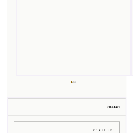
תגובות
ריפוד קריירה
כתיבת תגובה...