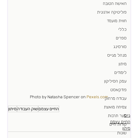
האישה הטובה
פוליטיקה ארגונית
חווית מועמד
כללי
ספרים
סורסינג
מנהל מגייס
מיתון
לימודים
עמק הסיליקון
פודקאסט
Photo by Natasha Spencer on 
Pexels.com
עבודה מרחוק
צמיחה מואצת
החיים עצמם
שוק העבודה
מיתון
גיוס
פער תרבות
החיים עצמם
קורות חיים
מיתון
שונות