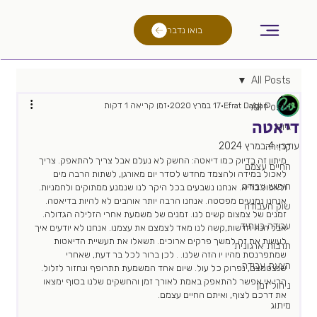
בואו נדבר
All Posts
Efrat Dagan
17 במרץ 2020
זמן קריאה 1 דקות
All Posts
דיאטה
גיוס
עודכן:
4 במרץ 2024
קריירה
מיתון זה בדיוק כמו דיאטה: החשק לא נעלם אבל צריך להתאפק. צריך 
החיים עצמם
לאכול במידה ולהצמד מחדש לסדר יום מאורגן, לשתות הרבה מים 
חיפוש עבודה
ולאכול בריא. אנחנו נשבעים בכל היקר לנו שנמנע ממתוקים ולחמניות. 
אנחנו נמנעים מפסטה. אנחנו הרבה יותר אוהבים לא להיות בדיאטה. 
שוק העבודה
זמנים של צמצום קשים לנו. זמנים של משמעת אחרי הזלילה הגדולה. 
עבודה בעתיד
אבל הנה חדשות,קשה לנו מאד לצמצם את עצמנו. אנחנו לא יודעים איך 
לעשות את זה למשך פרקים ארוכים. תשאלו את תעשיית הדיאטות 
תרבות ארגונית
שמתפרנסת מהיו יו הזה שלנו. . לכן ברור לכל בר דעת, שאחרי 
הצעת עבודה
שנצטמצם, נפרוק כל עול. שיום אחד המשמעת תתרופף ונחזור לזלול. 
הרי אי אפשר להתאפק באמת לאורך זמן והחשקים שלנו בסוף ימצאו 
ניהול זמן
את דרכם לצוף, ואיתם החיים עצמם. 
מיתוג