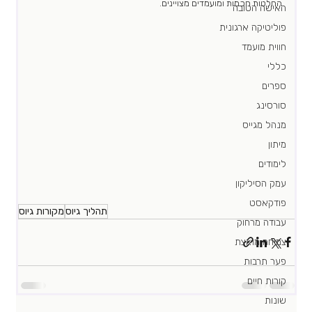
החלטות חכמות ומועמדים מצויינים. 
האישה הטובה
פוליטיקה ארגונית
חווית מועמד
כללי
ספרים
סורסינג
מנהל מגייס
מיתון
לימודים
עמק הסיליקון
פודקאסט
תהליך גיוס
מקורות גיוס
עבודה מרחוק
צמיחה מואצת
פער תרבות
קורות חיים
שונות