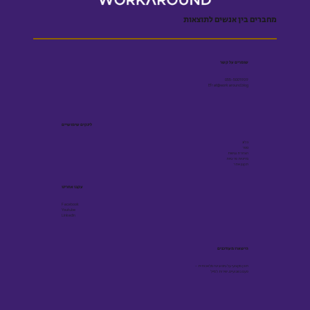
מחברים בין אנשים לתוצאות
שומרים על קשר
055-5001909
Efrat@workaround.blog
לינקים שימושיים
בלוג
ספר
הצהרת נגישות
מדיניות פרטיות
תקנון אתר
עקבו אחרינו
Facebook
Youtube
Linkedin
הישארו מעודכנים
תוכן מקצועי על גיוס ובינה מלאכותית -
פעם בשבועיים, ישירות למייל