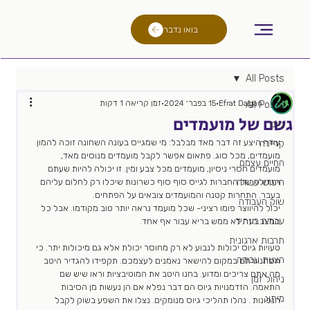
בואו נדבר
All Posts
Efrat Dagan
15 בפבר׳ 2024
זמן קריאה 1 דקות
All Posts
גשם של מועמדים
גיוס
עודף היצע זה דבר מאד מבלבל: מי שמגייס בעונה השחונה זוכה להמון 
קריירה
מועמדים, מכל סוג. פתאום אפשר לקבל מועמדים מנוסים מאד, 
החיים עצמם
מועמדים חסרי ניסיון, מועמדים מכל צבע ומין. זו יכולה להיות שעתם 
חיפוש עבודה
הגדולה של החברות לגייס סוף סוף כשרונות שיכלו רק לחלום עליהם 
בעבר. התחרות קטנה והמועמדים צובאים על הפתחים.
שוק העבודה
יכול להיווצר פומו רציני- שכל מועמד נראה יותר טוב מקודמו. אבל כל 
עבודה בעתיד
המצב הזה לא ממש בריא עבור אף אחד. 
תרבות ארגונית
טעויות גיוס יכולות לנבוע לא רק מחוסר יכולת אלא גם מיכולות יתר. כי 
הצעת עבודה
הסתנוורתם במקום להישאר נאמנים לעצמכם. תקפידו להגדיר היטב 
מה אתם צריכים ומדוע. בחנו היטב את המוטיבציות וראו שיש שם 
ניהול זמן
התאמה. הזדמנויות גיוס הם דבר נפלא אם הן נעשות מן הסיבות 
מיתוג
הנכונות . נהלו תהליכי גיוס מנומקים. נצלו את השפע בשוק לקבל 