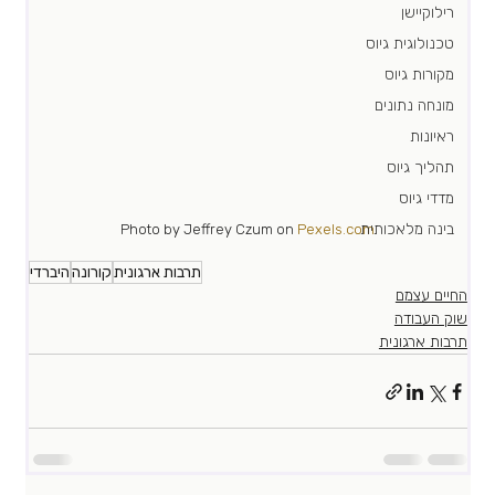
רילוקיישן
טכנולוגית גיוס
מקורות גיוס
מונחה נתונים
ראיונות
תהליך גיוס
מדדי גיוס
בינה מלאכותית
Photo by Jeffrey Czum on 
Pexels.com
תרבות ארגונית
קורונה
היברדי
החיים עצמם
שוק העבודה
תרבות ארגונית