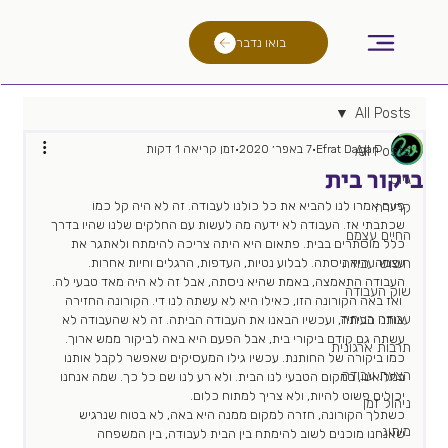
בואו נדבר
All Posts
Efrat Dagan
7 באפר׳ 2020
זמן קריאה 1 דקות
All Posts
ביקור בית
גיוס
פעם אמרו לנו להביא את כל כולנו לעבודה. זה לא היה קל כמו 
קריירה
שכתבתי אז. העבודה לא ידעה מה לעשות עם החלקים שלנו שהיו בדרך 
החיים עצמם
כלל מוסתרים בבית. פתאום היא היתה צריכה להימתח ולאתגר את 
חיפוש עבודה
עצמה. היא ניסתה. לבלוע נטיות, העדפות, הרגלים וחיות אחרות. 
העבודה התאמצה, באמת שהיא ניסתה, אבל זה לא היה מאד טבעי לה. 
שוק העבודה
 ואז באה הקורונה הזו, כאילו היא לא עשתה לנו די. הקורונה החזירה 
עבודה בעתיד
אותנו הביתה, ועכשיו הבאנו את העבודה הביתה. זה לא שהעבודה לא 
עשתה גם קודם ביקורי בית, אבל הפעם היא באה לביקור ממש ארוך. 
תרבות ארגונית
כמו ביקורה של החותנת. עכשיו גילו המעסיקים שאפשר לקבל אותנו 
הצעת עבודה
במלואינו, במקום הטבעי לנו הבית. ולא רע לנו שם כל כך. שמה אנחנו 
יכולים פשוט להיות, ולא צריך למתוח כלום. 
ניהול זמן
כשתלך הקורונה, חזרה למקום ממנה היא באה, לא בטוח שנרגיש 
מיתוג
שאנחנו מוכנים לשוב להימתח בין הבית לעבודה, בין המשפחה 