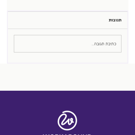
תגובות
כתיבת תגובה...
פוסט (על) קורונה: לא מה שחשבתם