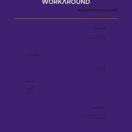
מחברים בין אנשים לתוצאות
שומרים על קשר
055-5001909
Efrat@workaround.blog
לינקים שימושיים
בלוג
ספר
הצהרת נגישות
מדיניות פרטיות
תקנון אתר
עקבו אחרינו
Facebook
Youtube
Linkedin
הישארו מעודכנים
תוכן מקצועי על גיוס ובינה מלאכותית -
פעם בשבועיים, ישירות למייל