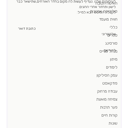
לעיסוקים שלנו. נעדיף לעשות לה מקום בחדר האורחים,שתישאר כבר 
האישה הטובה
לישון ותחזור אחרי החגים. 
פוליטיקה ארגונית
לקבלת הפוסט הבא למייל:  
חווית מועמד
כללי
							כתובת דואר 
אלקטרוני						   
ספרים
סורסינג
להירשם						    
מנהל מגייס
מיתון
לימודים
עמק הסיליקון
פודקאסט
עבודה מרחוק
צמיחה מואצת
פער תרבות
קורות חיים
שונות