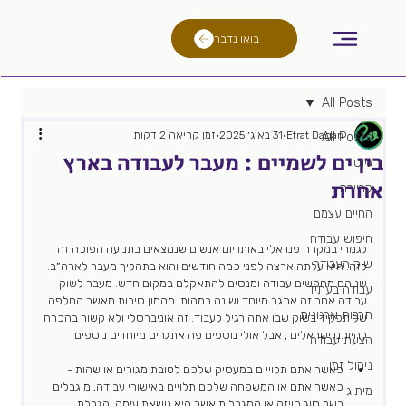
בואו נדבר
All Posts
Efrat Dagan
31 באוג׳ 2025
זמן קריאה 2 דקות
All Posts
בין ים לשמיים : מעבר לעבודה בארץ
גיוס
אחרת
קריירה
החיים עצמם
חיפוש עבודה
לגמרי במקרה פנו אלי באותו יום אנשים שנמצאים בתנועה הפוכה זה 
שוק העבודה
לזה. היא עלתה ארצה לפני כמה חודשים והוא בתהליך מעבר לארה״ב. 
שניהם מחפשים עבודה ומנסים להתאקלם במקום חדש. מעבר לשוק 
עבודה בעתיד
עבודה אחר זה אתגר מיוחד ושונה במהותו מהמון סיבות מאשר החלפה 
תרבות ארגונית
של תפקיד בשוק שבו אתה רגיל לעבוד. זה אוניברסלי ולא קשור בהכרח 
להיותנו ישראלים , אבל אולי נוספים פה אתגרים מיוחדים נוספים 
הצעת עבודה
ניהול זמן
כאשר אתם תלויי ם במעסיק שלכם לטובת מגורים או שהות - 
כאשר אתם או המשפחה שלכם תלויים באישורי עבודה, מוגבלים 
מיתוג
בשל סוג הויזה או המגבלות אשר היא נושאת עימה. הגבלת 