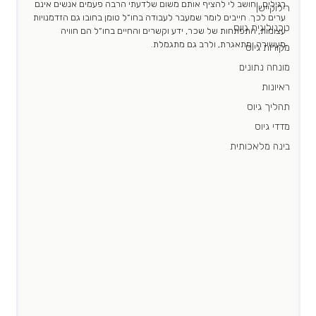
רגילים, וחושב לי להציף אותם משום שלדעתי הרבה פעמים אנשים אינם 
רילוקיישן
ערים לכך. חייבים לומר שמעבר לעבודה בחו״ל טומן בחובו גם הזדמנויות 
טכנולוגית גיוס
עצומות, התפתחות של שכר, ידע וקשרים והחיים בחו״ל הם חוויה 
מעשירה ומתאגרת, ולרב גם מתגמלת. 
מקורות גיוס
מונחה נתונים
ראיונות
תהליך גיוס
מדדי גיוס
בינה מלאכותית