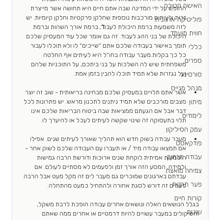
האישה הטובה
החופש על ידי המדינה שבה אתם חיים היא תחושה אשר מייצרת 
זרות ולעיתים מורכבות נוספות שחלקן פרקטיות וחלקן קיומיות. יש 
פוליטיקה ארגונית
לזה משמעות ברמת היכולת לעבודֿ, ברמת אורך השהות וברמת 
חווית מועמד
היכולת של בני הזוג לעבוד. זה גם אומר שכל עוד המעסיק שלכם 
תומך באישור בעבודה שלכם אתם ״שייכים״ לו ולא תוכלו לעבור 
כללי
כל כך בקלות.מעבר עבודה בחו״ל היא לעיתים אף החלטה 
ספרים
משפחתית שיש לה השלכות על בני ביתכם, על התוכניות שלהם 
ועל נגזרות שלא תמיד תוכלו להבין בזמן אמת. 
סורסינג
מנהל מגייס
אשר אתם תלויים במעסיק שלכם מבחינה בריאותית - שוב זה יוצר 
מיתון
מצבים מורכבים שלא תמיד ניתנים לתכנון מראש. יש פתרונות לכל 
דבר אבל אם הגעתם ממציאות שבה ביטוח הבריאות שלכם אינו 
לימודים
תלוי בתעסוקה זה שינוי שקשה לעיתים לעכל או להיערך לו. 
עמק הסיליקון
מעבר עבודה בשוק חדש הוא תהליך שאורך לעיתים שנים. אפילו 
פודקאסט
אם תמצאו עבודה מיד / או תעברו עם העבודה שלכם לשוק אחר - 
עבודה מרחוק
היטמעות אמיתית לוקחת שנים ארוכות ודורשת הרבה גמישות 
ולמידה. המסע הזה אורך זמן ולפעמים לא מסתיים לעולם. אם 
צמיחה מואצת
עבדתם בארגונים שמוכרים גם מעבר לים זה מקל מעט אבל הרבה 
פער תרבות
פעמים זה דורש לסגת אחורה ולהתחיל כמעט מהתחלה. 
קורות חיים
בגלל הנושאים האלה ונושאים אחרים עבודה הופכת לרבת משקל, 
שונות
והשיקולים במעבר עשויים להיות דרמטיים או אחרים ממה שאתם 