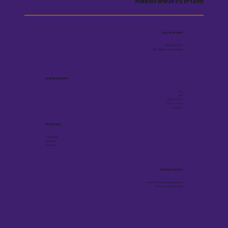
מחברים בין אנשים לתוצאות
שומרים על קשר
055-5001909
Efrat@workaround.blog
לינקים שימושיים
בלוג
ספר
הצהרת נגישות
מדיניות פרטיות
תקנון אתר
עקבו אחרינו
Facebook
Youtube
Linkedin
הישארו מעודכנים
תוכן מקצועי על גיוס ובינה מלאכותית -
פעם בשבועיים, ישירות למייל