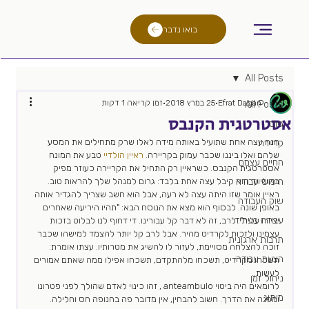
בואו נדבר
All Posts
Efrat Dagan
25 במרץ 2018
זמן קריאה 1 דקות
All Posts
אסטרטגית הקנבס
גיוס
הנה עצה אחת שתועיל באותה מידה לאלו שרק מתחילים את המסע 
קריירה
שלהם ואלו ביננו שכבר עמוק בקריירה. 
ראיין הולדיי
 טבע את המונח 
החיים עצמם
אסטרטגית הקנבס. כשראיין רק התחיל את הקריירה כעוזר מפיק 
חיפוש עבודה
בהוליווד הוא קיבל עצה אחת בלבד: גרום למנהל שלך להראות טוב. 
ראיין אומר שזו היתה עצה לא רעה, אבל הוא חשב שצריך להגדיר אותה 
שוק העבודה
באופן שונה. לבסוף הוא מצא את הנוסח הבא: "תהיו היריעה שאחרים 
עבודה בעתיד
יציירו עליה". לרב, זה לא דבר קל עבורינו. די דחוף לנו לבלוט בזכות 
עצמינו ולזכות לקרדיט מהיר. אבל לרב קל יותר להצמד למישהו שכבר 
תרבות ארגונית
זוכה להצלחה מסויימת, לעזור לו להשיג את מטרותיו. עצתו אומרת: 
הצעת עבודה
תשכחו מקרדיט, תשכחו מלהתקדם, תשכחו אפילו ממה שאתם אמורים 
לעשות..
ניהול זמן
לרומאים היה ביטוי anteambulo , זהו כינוי לאדם שהולך לפני פטרונו 
מיתוג
ומפנה את הדרך. חשוב להבחין, אין מדובר פה בחנופה חס וחלילה. 