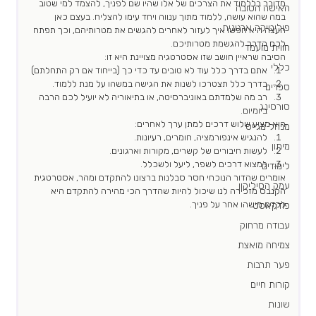
מדובר בללמוד את הצרכים של אלו שהיו שם לפניך, להצמד למי שטוב 
האישה הטובה
במה שהוא עושה, ללמוד מתוך ענווה ויחד עימו להצליח. בעצם כאן 
פוליטיקה ארגונית
העצה היא חפשו איך לעזור לאחרים להגשים את מטרותיהם, וכך תפתח 
לכם הדרך להגשמת מטרותיכם.
חווית מועמד
הסיבה שראיין חושב שזו אסטרטגיה מצויינת היא זו:
כללי
אתם בדרך כלל עוד לא טובים עד כדי כך (בייחוד אם רק התחלתם)
בדרך כלל תצטרכו לשנות את הגישה במשהו על מנת ללמוד.
ספרים
רב מה שלמדתם באוניברסיטה, או בתיאוריה לא יועיל לכם הרבה 
סורסינג
ביומיום.
הוא מציע שלוש דרכים למתן ערך לאחרים:
מנהל מגייס
להנגיש אינפורמציה, חומרים, רעיונות.
מיתון
לעשות חיבורים של קשרים, מקורות וארגונים.
למצוא דרכים לשפר, ליעל ולשכלל.
לימודים
אומרים שהדור הנוכחי חסר סבלנות ברצונו להתקדם ומהר, אסטרטגית 
עמק הסיליקון
הקנבס מזכירה לנו שיכול להיות שהדרך הכי מהירה להתקדם היא 
לקדם מישהו אחר על פניך.
פודקאסט
עבודה מרחוק
צמיחה מואצת
פער תרבות
קורות חיים
שונות