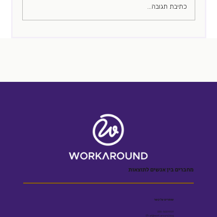
כתיבת תגובה...
מחברים בין אנשים לתוצאות
שומרים על קשר
055-5001909
Efrat@workaround.blog