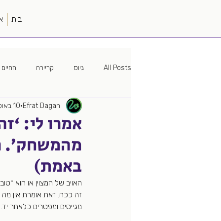
בית
א
All Posts
גיוס
קריירה
החיים 
Efrat Dagan
10 באוק׳ 2025
מיתוג
האישה הטובה
פוליטיק
אמרו לי: ‘ז
מהמשחק’. ר
עמק הסיליקון
פודקאסט
עבוד
באמת)
האויב של המצוין או הוא ״ט
מקורות גיוס
מונחה נתונים
זה ככה. זאת אומרת אין מה 
מגייסים ומפטרים כלאחר יד.