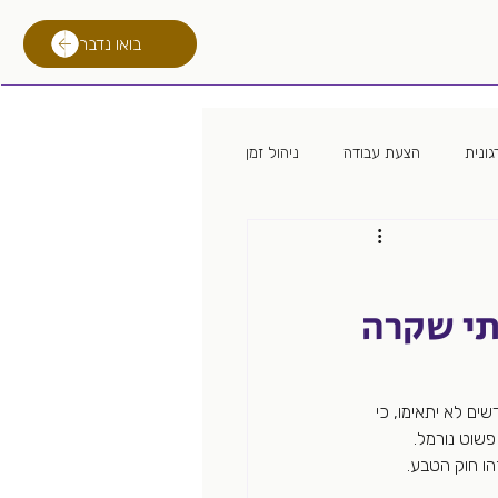
בואו נדבר
ונית
הצעת עבודה
ניהול זמן
 מגייס
מיתון
לימודים
תי שקרה
רילוקיישן
טכנולוגית גיוס
ים לא יתאימו, כי 
שוט נורמל. 
הו חוק הטבע.