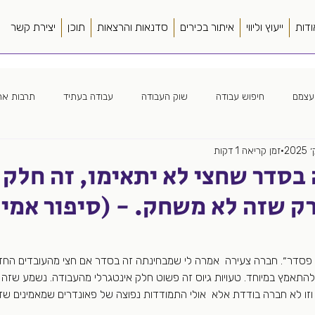
ודות
ייעוץ וליווי
איתור בכירים
סדנאות והרצאות
תוכן
יצירת קשר
עצמם
חיפוש עבודה
שוק העבודה
עבודה בעתיד
תרבות ארג
זמן קריאה 1 דקות
ה ארגונית
חווית מועמד
כללי
ספרים
סורסינג
מנהל
ה בסדר שחצי לא יתאימו, זה חלק
ק שזה לא משחק. - (סיפור אמי
ה מרחוק
צמיחה מואצת
פער תרבות
קורות חיים
שונות
וב פסדר״. חברה צעירה  אמרה לי שמבחינתה זה בסדר אם חצי מהעובדים החדש
להתאמץ במיוחד. טעויות גיוס זה פשוט חלק אינטגרלי מהעבודה. נשמע שזה פ
 וזו לא חברה בודדת אלא  אולי התמודדות נפוצה של פאונדרים שמאמינים שז