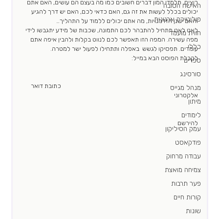
רוצים, תלמדו המון דברים חשובים כמו מה בעצם הם עושים, האם אתם 
האישה הטובה
יכולים בכלל לעשות את זה גם, האם כדאי לכם, האם יש דרך להגיע 
פוליטיקה ארגונית
והאם ישנן הזדמנויות, מה אתם יכולים ללמוד על התהליך… 
לאט לאט תתחיל להתבהר לכם התמונה, שכבות של מידע יתגבשו לידי 
חווית מועמד
מפה עשירה. המפה הזו תאפשר לכם לנווט בקלות ולהבין איפה אתם 
כללי
עומדים. תפסיקו לגשש  באפלה ותתחילו לפעול ישר למטרה. 
לקבלת הפוסט הבא במייל:  
ספרים
סורסינג
							כתובת דואר 
מנהל מגייס
אלקטרוני						   
מיתון
לימודים
להירשם						    
עמק הסיליקון
פודקאסט
עבודה מרחוק
צמיחה מואצת
פער תרבות
קורות חיים
שונות