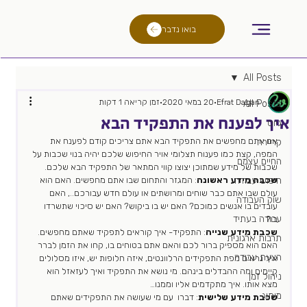
בואו נדבר
All Posts
Efrat Dagan
20 במאי 2020
זמן קריאה 1 דקות
All Posts
איך לפענח את התפקיד הבא
גיוס
אם אתם מחפשים את התפקיד הבא אתם צריכים קודם לפענח את 
קריירה
המפה, קצת כמו פענוח תצלומי אויר החיפוש שלכם יהיה בנוי שכבות על 
החיים עצמם
שכבות של מידע שמתוכן יצוצו קווי המתאר של התפקיד הבא שלכם.  
חיפוש עבודה
שכבה מידע ראשונה
: המגזר והתחום שבו אתם מחפשים. האם הוא 
עולם שבו אתם כבר שוחים ומרושתים או עולם חדש עבורכם.., האם 
שוק העבודה
עובדים בו אנשים כמוכם? האם יש בו ביקוש? האם יש סיכוי שתשרדו 
עבודה בעתיד
בו? 
שכבת מידע שנייה
: התפקיד- איך קוראים לתפקיד שאתם מחפשים. 
תרבות ארגונית
האם הוא מספיק ברור לכם והאם אתם בטוחים בו, קחו את הזמן לברר 
הצעת עבודה
איך נראים מפת התפקידים הרלוונטים, איזה חלופות יש, איזו מסלולים 
קיימים ומה ההבדלים בינהם. מי נושא את התפקיד ואיך לעזאזל הוא 
ניהול זמן
מצא אותו. איך מתקדמים אליו וממנו… 
מיתוג
שכבת מידע שלישית
: דברו  עם מי שעושה את התפקידים שאתם 