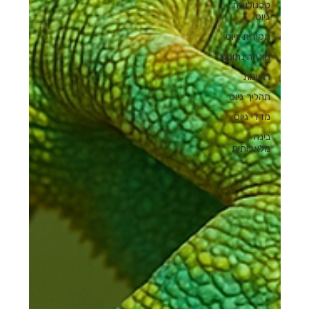
טכנולוגית
גיוס
מקורות גיוס
מונחה נתונים
ראיונות
תהליך גיוס
מדדי גיוס
בינה
מלאכותית