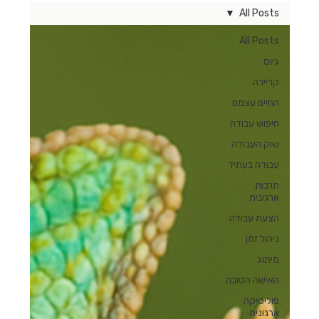
All Posts
All Posts
גיוס
קריירה
החיים עצמם
חיפוש עבודה
שוק העבודה
עבודה בעתיד
תרבות
ארגונית
הצעת עבודה
ניהול זמן
מיתוג
האישה הטובה
פוליטיקה
ארגונית