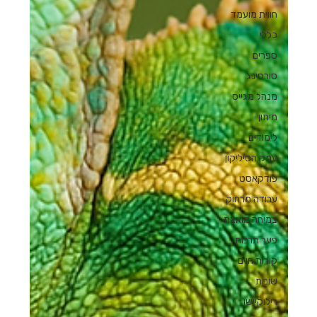
חווית מועמד
כללי
ספרים
סורסינג
מנהל מגייס
מיתון
לימודים
עמק הסיליקון
פודקאסט
עבודה מרחוק
צמיחה מואצת
פער תרבות
קורות חיים
שונות
רילוקיישן