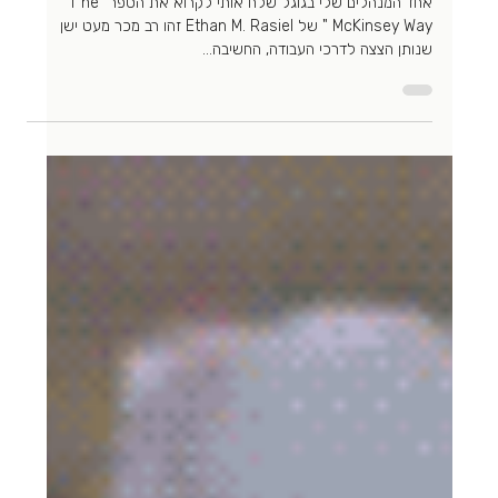
Efrat Dagan
11 במאי 2025
זמן קריאה 1 דקות
החיים עצמם
לצאת מהקונספציה
אחד המנהלים שלי בגוגל שלח אותי לקרוא את הספר "T he
McKinsey Way " של Ethan M. Rasiel זהו רב מכר מעט ישן
שנותן הצצה לדרכי העבודה, החשיבה...