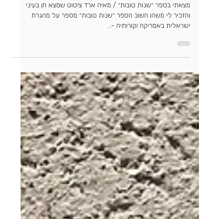
Efrat Dagan
9 ביולי 2025
זמן קריאה 1 דקות
ניהול זמן
להתחיל מהבסיס
מצאתי בספר ״שנות טובות״ / מאיה ארד ציטוט שמצא חן בעיני
והזכיר לי משהו חשוב הספר ״שנות טובות״ מספר על מהגרת
ישראלית באמריקה וקורותיה -...