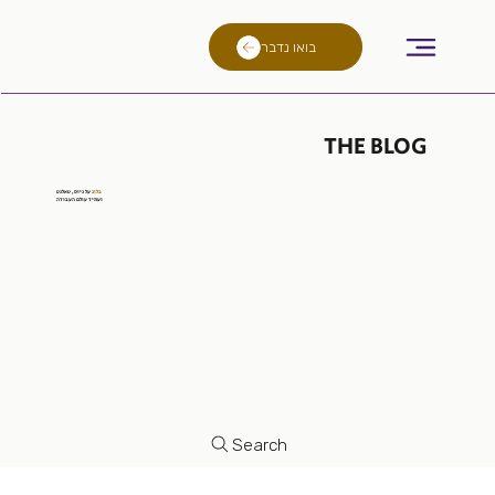
בואו נדבר
THE BLOG
בלוג
על
גיוס
, טאלנט
ועתיד
עולם העבודה
Search