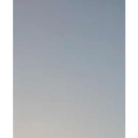
Efrat Dagan
5 במאי 2025
זמן קריאה 1 דקות
גיוס
פייק ניוז
זיוף בתהליכי גיוס הופך נפוץ יותר - איך אפשר להתגונן?