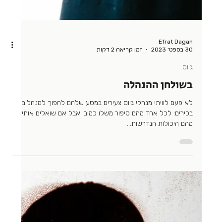
מציב רף גבוה, נותן...