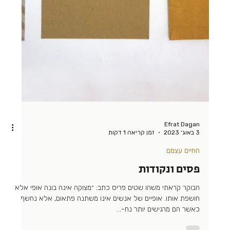
Efrat Dagan
19 בספט׳ 2023
זמן קריאה 1 דקות
החיים עצמם
המתחזים
תסמונת המתחזה היא מצב בו אדם בעל הישגים גבוהים מפקפק
בתרומתו האישית להישגים הללו. הוא סבור שהתקדם בדרכים לא
הוגנות, מתקשה להפנים משוב...