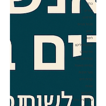
כללי
ספרים
סורסינג
מנהל מגייס
מיתון
לימודים
עמק הסיליקון
פודקאסט
עבודה מרחוק
צמיחה מואצת
פער תרבות
קורות חיים
שונות
רילוקיישן
טכנולוגית גיוס