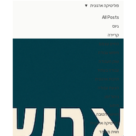
פוליטיקה ארגונית
All Posts
גיוס
קריירה
החיים עצמם
חיפוש עבודה
שוק העבודה
עבודה בעתיד
תרבות ארגונית
הצעת עבודה
ניהול זמן
מיתוג
האישה הטובה
פוליטיקה ארגונית
חווית מועמד