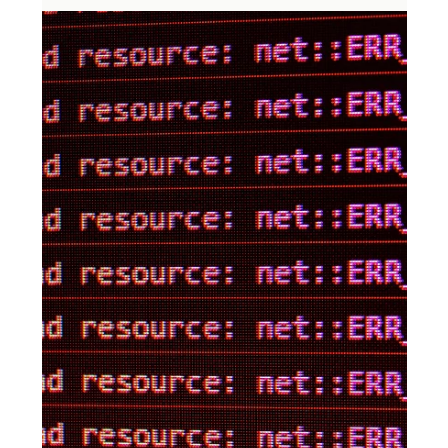
Efrat Dagan
19 בינו׳ 2024
זמן קריאה 1 דקות
ניהול זמן
לא עומדת ביעדים
לא מזמן דיברתי עם מנהלת גיוס שהרגישה פער הולך וגדל בציפיות
הארגון ממנה ומה שהיא מצליחה לעשות. היא עובדת מאד קשה ואף
מגייסת עובדים ראויים...