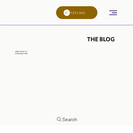
בואו נדבר
THE BLOG
בלוג
על
גיוס
, טאלנט
ועתיד
עולם העבודה
Search