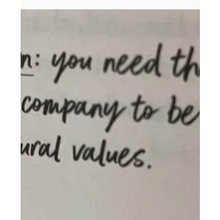
Efrat Dagan
8 בינו׳ 2024
זמן קריאה 1 דקות
גיוס
איך נראה תהליך גיוס כושל?
כשאתם חושבים שכל מה שצריך הוא למלא את המשרה כדי
להצליח לגייס, המציאות תגלה לכם שאתם לא בכיוון. האנשים הלא
נכונים במקום הלא נכון זה עונש...