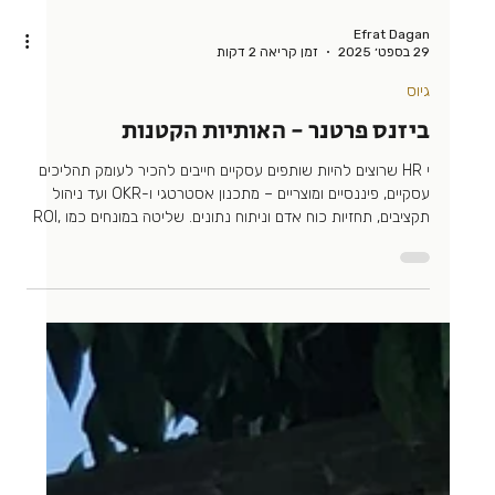
Efrat Dagan
29 בספט׳ 2025
זמן קריאה 2 דקות
גיוס
ביזנס פרטנר - האותיות הקטנות
י HR שרוצים להיות שותפים עסקיים חייבים להכיר לעומק תהליכים
עסקיים, פיננסיים ומוצריים – מתכנון אסטרטגי ו-OKR ועד ניהול
תקציבים, תחזיות כוח אדם וניתוח נתונים. שליטה במונחים כמו ROI,
CAC ו-LTV, הבנה במחזורי פיתוח מוצר ובתהליכי Go-To-Market,
יחד עם יכולת לדבר בשפה של מנכ״ל, CFO ומנהלי מוצר – הם
המפתח להפיכת משאבי אנוש למנוע צמיחה אמיתי ולא רק
למחלקת גיוס.